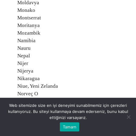
Moldavya
Monako
Montserrat
Moritanya
Mozambik
Namibia
Nauru
Nepal
Nijer
Nijerya
Nikaragua
Niue, Yeni Zelanda
Norveç O
Orta Afrika Cumhuriyeti
Web sitemizde size en iyi deneyimi sunabilmemiz için çerezleri
Özbekistan
kullanıyoruz. Bu siteyi kullanmaya devam ederseniz, bunu kabul
Pakistan
ettiğinizi varsayarız.
Palau Adaları
Tamam
Palmyra Atoll, Amerika