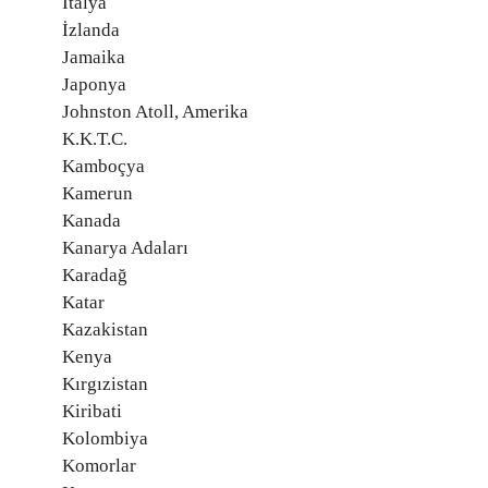
İtalya
İzlanda
Jamaika
Japonya
Johnston Atoll, Amerika
K.K.T.C.
Kamboçya
Kamerun
Kanada
Kanarya Adaları
Karadağ
Katar
Kazakistan
Kenya
Kırgızistan
Kiribati
Kolombiya
Komorlar