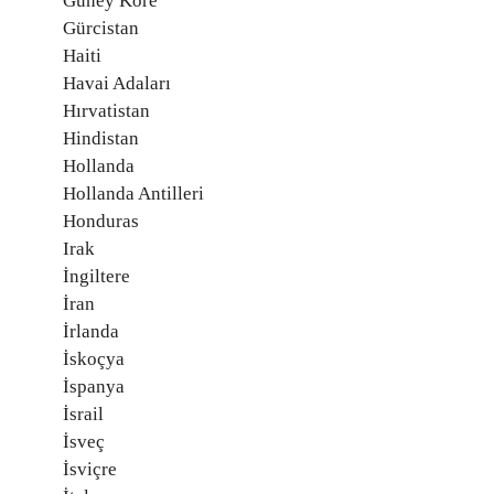
Güney Kore
Gürcistan
Haiti
Havai Adaları
Hırvatistan
Hindistan
Hollanda
Hollanda Antilleri
Honduras
Irak
İngiltere
İran
İrlanda
İskoçya
İspanya
İsrail
İsveç
İsviçre