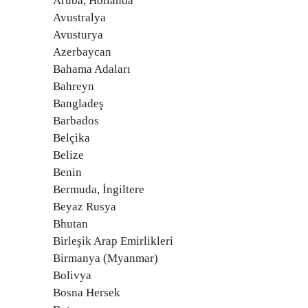
Aruba, Hollanda
Avustralya
Avusturya
Azerbaycan
Bahama Adaları
Bahreyn
Bangladeş
Barbados
Belçika
Belize
Benin
Bermuda, İngiltere
Beyaz Rusya
Bhutan
Birleşik Arap Emirlikleri
Birmanya (Myanmar)
Bolivya
Bosna Hersek