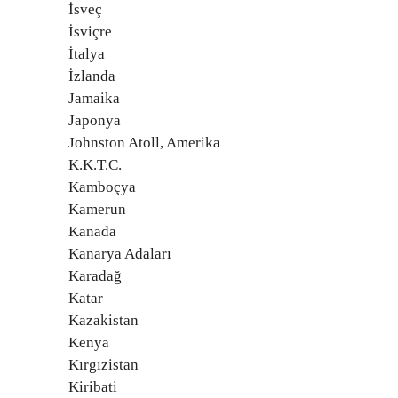
İsveç
İsviçre
İtalya
İzlanda
Jamaika
Japonya
Johnston Atoll, Amerika
K.K.T.C.
Kamboçya
Kamerun
Kanada
Kanarya Adaları
Karadağ
Katar
Kazakistan
Kenya
Kırgızistan
Kiribati