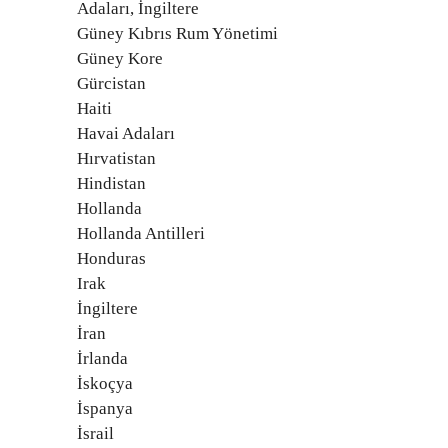
Adaları, İngiltere
Güney Kıbrıs Rum Yönetimi
Güney Kore
Gürcistan
Haiti
Havai Adaları
Hırvatistan
Hindistan
Hollanda
Hollanda Antilleri
Honduras
Irak
İngiltere
İran
İrlanda
İskoçya
İspanya
İsrail