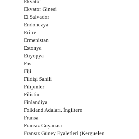
Ekvator
Ekvator Ginesi
El Salvador
Endonezya
Eritre
Ermenistan
Estonya
Etiyopya
Fas
Fiji
Fildişi Sahili
Filipinler
Filistin
Finlandiya
Folkland Adaları, İngiltere
Fransa
Fransız Guyanası
Fransız Güney Eyaletleri (Kerguelen