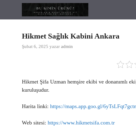
İçeriğe
atla
Hikmet Sağlık Kabini Ankara
Şubat 6, 2025
yazar
admin
Hikmet Şifa Uzman hemşire ekibi ve donanımlı ekipm
kuruluşudur.
Harita linki:
https://maps.app.goo.gl/6yTsLFqt7g
Web sitesi:
https://www.hikmetsifa.com.tr