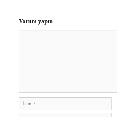
Yorum yapın
Yorum
İsim
E-