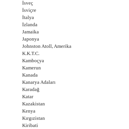
İsveç
İsviçre
İtalya
İzlanda
Jamaika
Japonya
Johnston Atoll, Amerika
K.K.T.C.
Kamboçya
Kamerun
Kanada
Kanarya Adaları
Karadağ
Katar
Kazakistan
Kenya
Kırgızistan
Kiribati