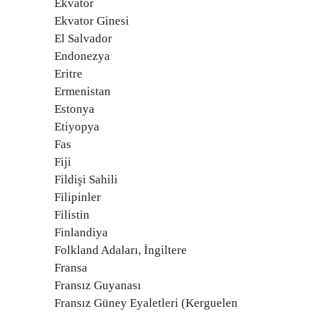
Ekvator
Ekvator Ginesi
El Salvador
Endonezya
Eritre
Ermenistan
Estonya
Etiyopya
Fas
Fiji
Fildişi Sahili
Filipinler
Filistin
Finlandiya
Folkland Adaları, İngiltere
Fransa
Fransız Guyanası
Fransız Güney Eyaletleri (Kerguelen