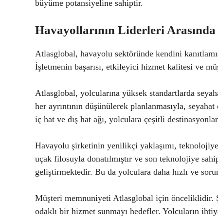
büyüme potansiyeline sahiptir.
Havayollarının Liderleri Arasında 
Atlasglobal, havayolu sektöründe kendini kanıtlamış v
İşletmenin başarısı, etkileyici hizmet kalitesi ve 
Atlasglobal, yolcularına yüksek standartlarda seya
her ayrıntının düşünülerek planlanmasıyla, seyahat 
iç hat ve dış hat ağı, yolculara çeşitli destinasyonl
Havayolu şirketinin yenilikçi yaklaşımı, teknolojiy
uçak filosuyla donatılmıştır ve son teknolojiye sahi
geliştirmektedir. Bu da yolculara daha hızlı ve sor
Müşteri memnuniyeti Atlasglobal için önceliklidir. 
odaklı bir hizmet sunmayı hedefler. Yolcuların ihtiy