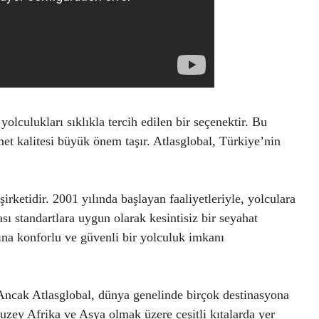
yolculukları sıklıkla tercih edilen bir seçenektir. Bu
met kalitesi büyük önem taşır. Atlasglobal, Türkiye’nin
irketidir. 2001 yılında başlayan faaliyetleriyle, yolculara
sı standartlara uygun olarak kesintisiz bir seyahat
na konforlu ve güvenli bir yolculuk imkanı
 Ancak Atlasglobal, dünya genelinde birçok destinasyona
uzey Afrika ve Asya olmak üzere çeşitli kıtalarda yer