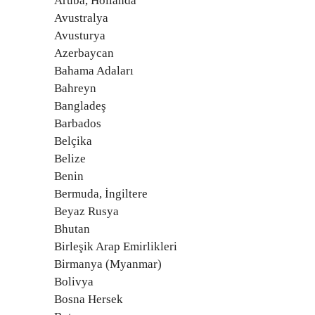
Aruba, Hollanda
Avustralya
Avusturya
Azerbaycan
Bahama Adaları
Bahreyn
Bangladeş
Barbados
Belçika
Belize
Benin
Bermuda, İngiltere
Beyaz Rusya
Bhutan
Birleşik Arap Emirlikleri
Birmanya (Myanmar)
Bolivya
Bosna Hersek