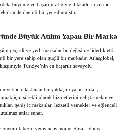
deki büyüme ve başarı grafiğiyle dikkatleri üzerine
ektöründe önemli bir yer edinmiştir.
öründe Büyük Atılım Yapan Bir Marka
üm geçirdi ve yerli markalar bu değişime liderlik etti.
li bir yere sahip olan güçlü bir markadır. Atlasglobal,
aklaşımıyla Türkiye’nin en başarılı havayolu
niyetine odaklanan bir yaklaşım yatar. Şirket,
unmak için sürekli olarak hizmetlerini geliştirmekte ve
uklar, geniş iç mekanlar, lezzetli yemekler ve eğlenceli
nutulmaz anlar sunar.
er önemli faktörü geniş uçuş ağıdır. Şirket, dünya