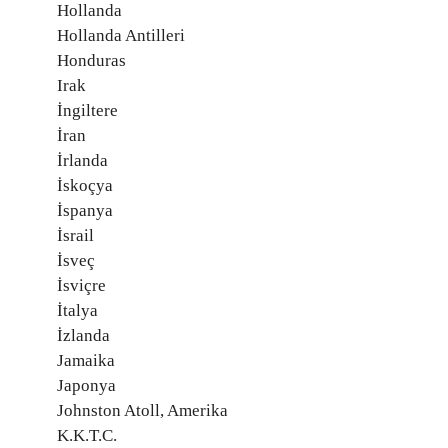
Hollanda
Hollanda Antilleri
Honduras
Irak
İngiltere
İran
İrlanda
İskoçya
İspanya
İsrail
İsveç
İsviçre
İtalya
İzlanda
Jamaika
Japonya
Johnston Atoll, Amerika
K.K.T.C.