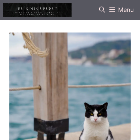
İçeriğe
Menu
atla