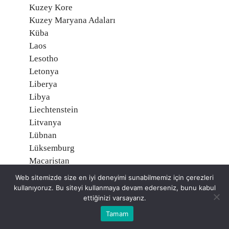
Kuzey Kore
Kuzey Maryana Adaları
Küba
Laos
Lesotho
Letonya
Liberya
Libya
Liechtenstein
Litvanya
Lübnan
Lüksemburg
Macaristan
Madagaskar
Web sitemizde size en iyi deneyimi sunabilmemiz için çerezleri
Makau (Makao)
kullanıyoruz. Bu siteyi kullanmaya devam ederseniz, bunu kabul
ettiğinizi varsayarız.
Makedonya
Malavi
Tamam
Maldiv Adaları