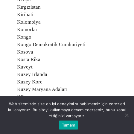
Kırgızistan
Kiribati
Kolombiya
Komorlar
Kongo
Kongo Demokratik Cumhuriyeti
Kosova
Kosta Rika
Kuveyt
Kuzey İrlanda
Kuzey Kore
Kuzey Maryana Adaları
Küba
Web sitemizde size en iyi deneyimi sunabilmemiz için çerezleri
Laos
kullanıyoruz. Bu siteyi kullanmaya devam ederseniz, bunu kabul
Lesotho
ettiğinizi varsayarız.
Letonya
Tamam
Liberya