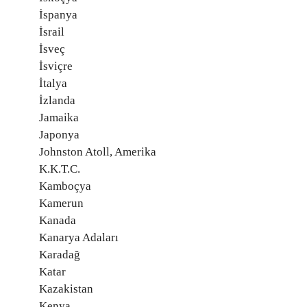
İspanya
İsrail
İsveç
İsviçre
İtalya
İzlanda
Jamaika
Japonya
Johnston Atoll, Amerika
K.K.T.C.
Kamboçya
Kamerun
Kanada
Kanarya Adaları
Karadağ
Katar
Kazakistan
Kenya