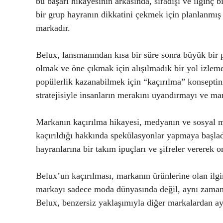
bu başarı hikayesinin arkasında, sıradışı ve ilginç b
bir grup hayranın dikkatini çekmek için planlanmış b
markadır.
Belux, lansmanından kısa bir süre sonra büyük bir 
olmak ve öne çıkmak için alışılmadık bir yol izleme
popülerlik kazanabilmek için “kaçırılma” konseptin
stratejisiyle insanların merakını uyandırmayı ve mar
Markanın kaçırılma hikayesi, medyanın ve sosyal me
kaçırıldığı hakkında spekülasyonlar yapmaya başlad
hayranlarına bir takım ipuçları ve şifreler vererek on
Belux’un kaçırılması, markanın ürünlerine olan ilgin
markayı sadece moda dünyasında değil, aynı zamand
Belux, benzersiz yaklaşımıyla diğer markalardan ayr