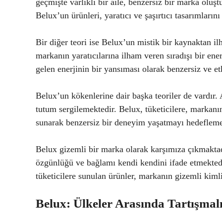
geçmişte varlıklı bir aile, benzersiz bir marka oluştu
Belux’un ürünleri, yaratıcı ve şaşırtıcı tasarımlarını
Bir diğer teori ise Belux’un mistik bir kaynaktan i
markanın yaratıcılarına ilham veren sıradışı bir en
gelen enerjinin bir yansıması olarak benzersiz ve etk
Belux’un kökenlerine dair başka teoriler de vardır
tutum sergilemektedir. Belux, tüketicilere, markanı
sunarak benzersiz bir deneyim yaşatmayı hedefleme
Belux gizemli bir marka olarak karşımıza çıkmaktad
özgünlüğü ve bağlamı kendi kendini ifade etmektedir.
tüketicilere sunulan ürünler, markanın gizemli kiml
Belux: Ülkeler Arasında Tartışmal