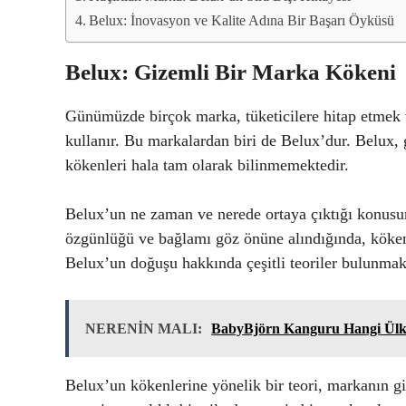
Belux: İnovasyon ve Kalite Adına Bir Başarı Öyküsü
Belux: Gizemli Bir Marka Kökeni
Günümüzde birçok marka, tüketicilere hitap etmek ve
kullanır. Bu markalardan biri de Belux’dur. Belux,
kökenleri hala tam olarak bilinmemektedir.
Belux’un ne zaman ve nerede ortaya çıktığı konusu
özgünlüğü ve bağlamı göz önüne alındığında, köken
Belux’un doğuşu hakkında çeşitli teoriler bulunmakl
NERENİN MALI:
BabyBjörn Kanguru Hangi Ülk
Belux’un kökenlerine yönelik bir teori, markanın giz