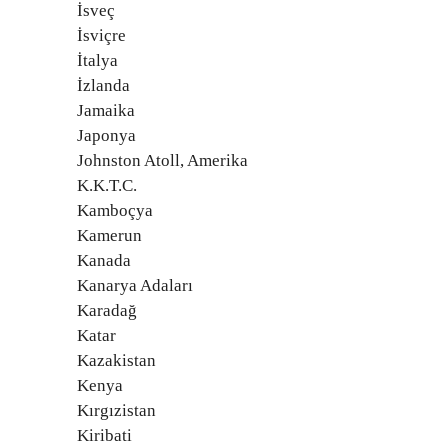
İsveç
İsviçre
İtalya
İzlanda
Jamaika
Japonya
Johnston Atoll, Amerika
K.K.T.C.
Kamboçya
Kamerun
Kanada
Kanarya Adaları
Karadağ
Katar
Kazakistan
Kenya
Kırgızistan
Kiribati