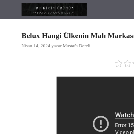
İçeriğe
atla
Belux Hangi Ülkenin Malı Markas
Nisan 14, 2024
yazar
Mustafa Dereli