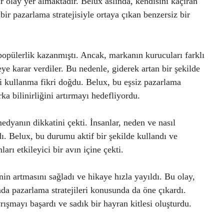
ir olay yer almaktadır. Belux aslında, kendisini kaçıran
ir pazarlama stratejisiyle ortaya çıkan benzersiz bir
popülerlik kazanmıştı. Ancak, markanın kurucuları farklı
ye karar verdiler. Bu nedenle, giderek artan bir şekilde
i kullanma fikri doğdu. Belux, bu eşsiz pazarlama
ka bilinirliğini artırmayı hedefliyordu.
dyanın dikkatini çekti. İnsanlar, neden ve nasıl
ı. Belux, bu durumu aktif bir şekilde kullandı ve
ları etkileyici bir avın içine çekti.
in artmasını sağladı ve hikaye hızla yayıldı. Bu olay,
a pazarlama stratejileri konusunda da öne çıkardı.
ışmayı başardı ve sadık bir hayran kitlesi oluşturdu.