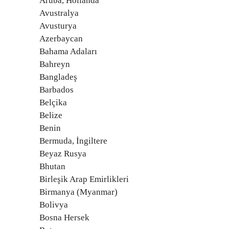
Aruba, Hollanda
Avustralya
Avusturya
Azerbaycan
Bahama Adaları
Bahreyn
Bangladeş
Barbados
Belçika
Belize
Benin
Bermuda, İngiltere
Beyaz Rusya
Bhutan
Birleşik Arap Emirlikleri
Birmanya (Myanmar)
Bolivya
Bosna Hersek