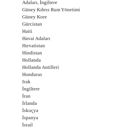
Adaları, İngiltere
Güney Kıbrıs Rum Yönetimi
Güney Kore
Gürcistan
Haiti
Havai Adaları
Hırvatistan
Hindistan
Hollanda
Hollanda Antilleri
Honduras
Irak
İngiltere
İran
İrlanda
İskoçya
İspanya
İsrail