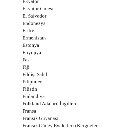
Ekvator
Ekvator Ginesi
El Salvador
Endonezya
Eritre
Ermenistan
Estonya
Etiyopya
Fas
Fiji
Fildişi Sahili
Filipinler
Filistin
Finlandiya
Folkland Adaları, İngiltere
Fransa
Fransız Guyanası
Fransız Güney Eyaletleri (Kerguelen