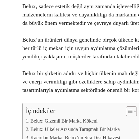
Belux, sadece estetik değil aynı zamanda işlevselli
malzemelerin kalitesi ve dayanıklılığı da markanın ö
da büyük önem vermektedir ve çevreye duyarlı üreti
Belux’un ürünleri dünya genelinde birçok ülkede kul
her türlü iç mekan için uygun aydınlatma çözümleri
yenilikçi yaklaşımı, müşteriler tarafından takdir edi
Belux bir şirketin adıdır ve hiçbir ülkenin malı deği
ve enerji verimliliği gibi özelliklere sahip aydınlatm
tasarımlarıyla aydınlatma sektöründe önemli bir ko
İçindekiler
Belux: Gizemli Bir Marka Kökeni
Belux: Ülkeler Arasında Tartışmalı Bir Marka
Kaçırılan Marka: Belux’un Sıra Dışı Hikayesi