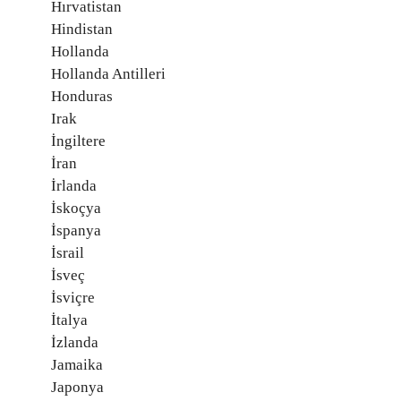
Hırvatistan
Hindistan
Hollanda
Hollanda Antilleri
Honduras
Irak
İngiltere
İran
İrlanda
İskoçya
İspanya
İsrail
İsveç
İsviçre
İtalya
İzlanda
Jamaika
Japonya