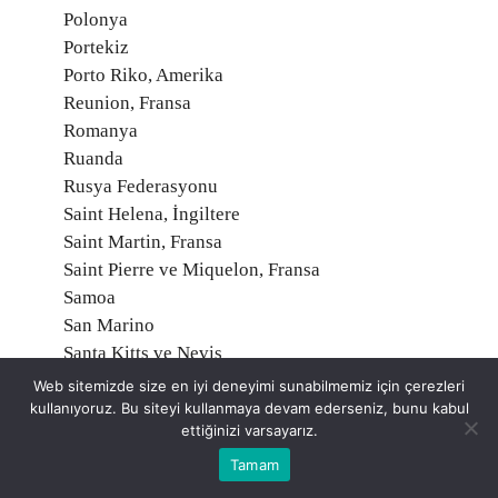
Polonya
Portekiz
Porto Riko, Amerika
Reunion, Fransa
Romanya
Ruanda
Rusya Federasyonu
Saint Helena, İngiltere
Saint Martin, Fransa
Saint Pierre ve Miquelon, Fransa
Samoa
San Marino
Santa Kitts ve Nevis
Santa Lucia
Web sitemizde size en iyi deneyimi sunabilmemiz için çerezleri
Santa Vincent ve Grenadinler
kullanıyoruz. Bu siteyi kullanmaya devam ederseniz, bunu kabul
ettiğinizi varsayarız.
Sao Tome ve Principe
Senegal
Tamam
Seyşeller