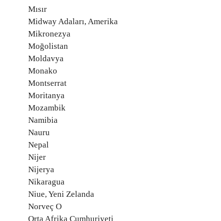
Mısır
Midway Adaları, Amerika
Mikronezya
Moğolistan
Moldavya
Monako
Montserrat
Moritanya
Mozambik
Namibia
Nauru
Nepal
Nijer
Nijerya
Nikaragua
Niue, Yeni Zelanda
Norveç O
Orta Afrika Cumhuriyeti