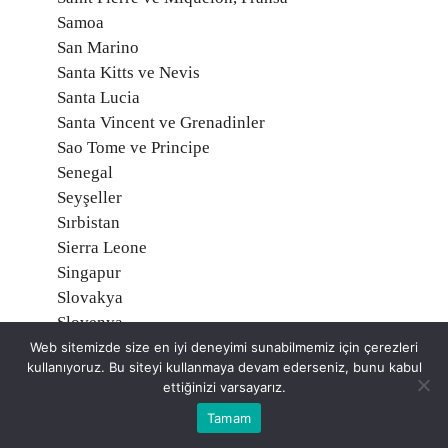
Samoa
San Marino
Santa Kitts ve Nevis
Santa Lucia
Santa Vincent ve Grenadinler
Sao Tome ve Principe
Senegal
Seyşeller
Sırbistan
Sierra Leone
Singapur
Slovakya
Slovenya
Solomon Adaları
Web sitemizde size en iyi deneyimi sunabilmemiz için çerezleri
kullanıyoruz. Bu siteyi kullanmaya devam ederseniz, bunu kabul
Somali
ettiğinizi varsayarız.
Sri Lanka
Tamam
Sudan
Surinam