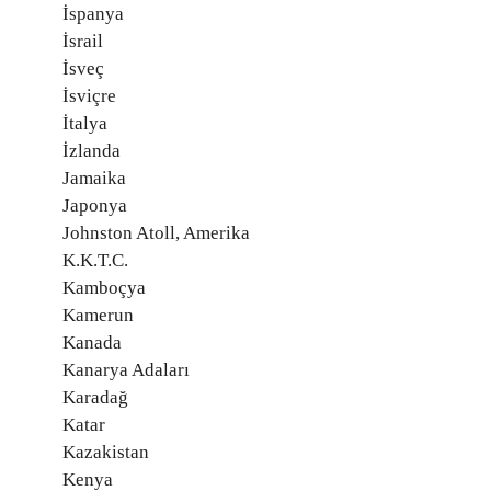
İspanya
İsrail
İsveç
İsviçre
İtalya
İzlanda
Jamaika
Japonya
Johnston Atoll, Amerika
K.K.T.C.
Kamboçya
Kamerun
Kanada
Kanarya Adaları
Karadağ
Katar
Kazakistan
Kenya