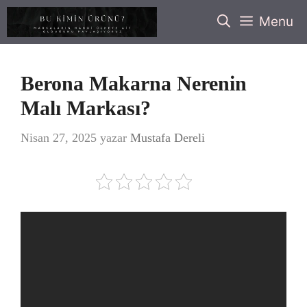
İçeriğe
Menu
atla
Berona Makarna Nerenin
Malı Markası?
Nisan 27, 2025
yazar
Mustafa Dereli