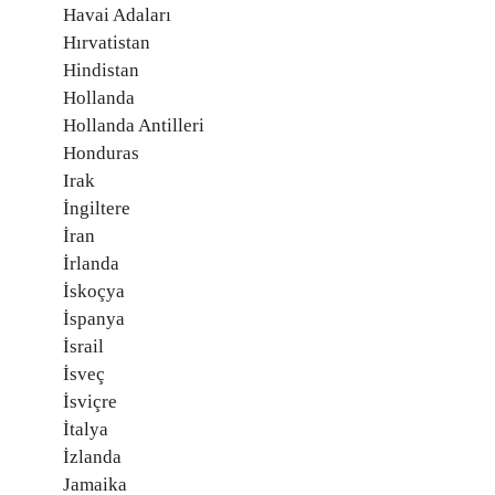
Havai Adaları
Hırvatistan
Hindistan
Hollanda
Hollanda Antilleri
Honduras
Irak
İngiltere
İran
İrlanda
İskoçya
İspanya
İsrail
İsveç
İsviçre
İtalya
İzlanda
Jamaika