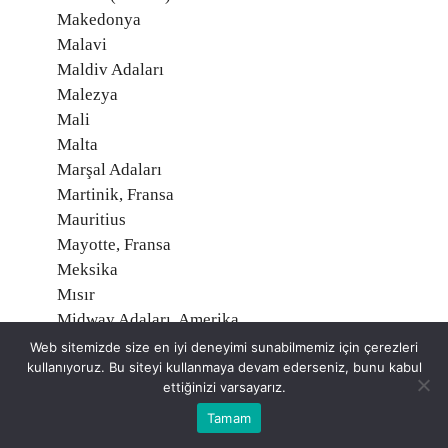
Makedonya
Malavi
Maldiv Adaları
Malezya
Mali
Malta
Marşal Adaları
Martinik, Fransa
Mauritius
Mayotte, Fransa
Meksika
Mısır
Midway Adaları, Amerika
Mikronezya
Web sitemizde size en iyi deneyimi sunabilmemiz için çerezleri
kullanıyoruz. Bu siteyi kullanmaya devam ederseniz, bunu kabul
Moğolistan
ettiğinizi varsayarız.
Moldavya
Tamam
Monako
Montserrat