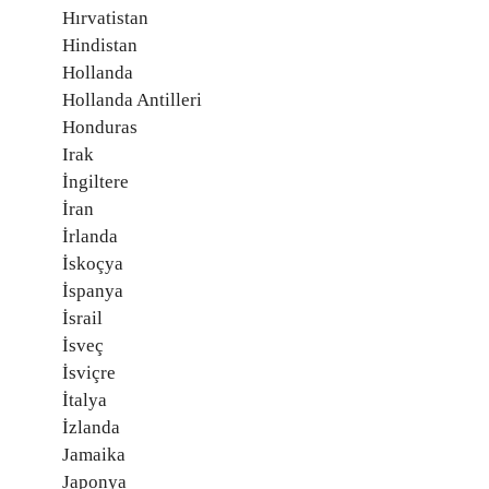
Hırvatistan
Hindistan
Hollanda
Hollanda Antilleri
Honduras
Irak
İngiltere
İran
İrlanda
İskoçya
İspanya
İsrail
İsveç
İsviçre
İtalya
İzlanda
Jamaika
Japonya