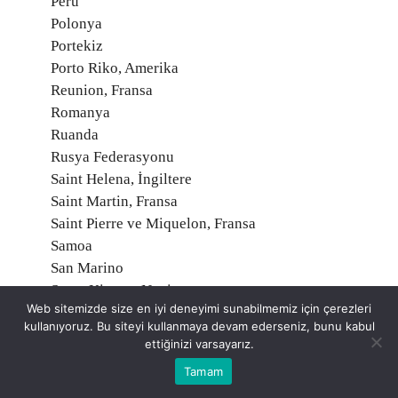
Peru
Polonya
Portekiz
Porto Riko, Amerika
Reunion, Fransa
Romanya
Ruanda
Rusya Federasyonu
Saint Helena, İngiltere
Saint Martin, Fransa
Saint Pierre ve Miquelon, Fransa
Samoa
San Marino
Santa Kitts ve Nevis
Web sitemizde size en iyi deneyimi sunabilmemiz için çerezleri
Santa Lucia
kullanıyoruz. Bu siteyi kullanmaya devam ederseniz, bunu kabul
Santa Vincent ve Grenadinler
ettiğinizi varsayarız.
Sao Tome ve Principe
Tamam
Senegal