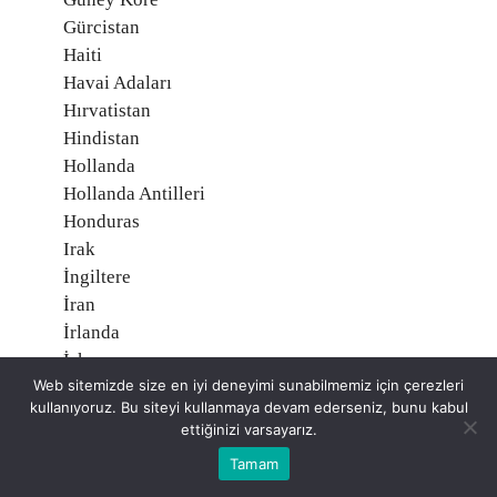
Gürcistan
Haiti
Havai Adaları
Hırvatistan
Hindistan
Hollanda
Hollanda Antilleri
Honduras
Irak
İngiltere
İran
İrlanda
İskoçya
Web sitemizde size en iyi deneyimi sunabilmemiz için çerezleri
İspanya
kullanıyoruz. Bu siteyi kullanmaya devam ederseniz, bunu kabul
İsrail
ettiğinizi varsayarız.
İsveç
Tamam
İsviçre