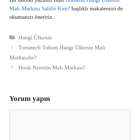
Bir önceki yazımız olan
Homend Hangi Ülkenin
Malı Markası Sahibi Kim?
başlıklı makalemizi de
okumanızı öneririz.
Kategoriler
Hangi Ülkenin
Tomatech Tohum Hangi Ülkenin Malı
Markasıdır?
Hook Nerenin Malı Markası?
Yorum yapın
Yorum