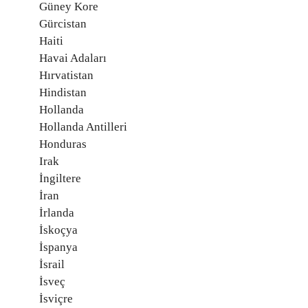
Güney Kore
Gürcistan
Haiti
Havai Adaları
Hırvatistan
Hindistan
Hollanda
Hollanda Antilleri
Honduras
Irak
İngiltere
İran
İrlanda
İskoçya
İspanya
İsrail
İsveç
İsviçre