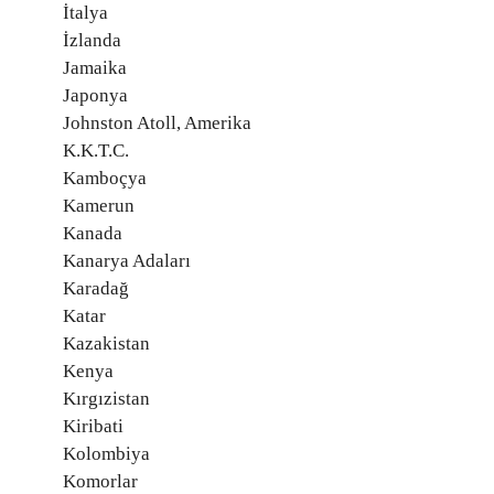
İtalya
İzlanda
Jamaika
Japonya
Johnston Atoll, Amerika
K.K.T.C.
Kamboçya
Kamerun
Kanada
Kanarya Adaları
Karadağ
Katar
Kazakistan
Kenya
Kırgızistan
Kiribati
Kolombiya
Komorlar