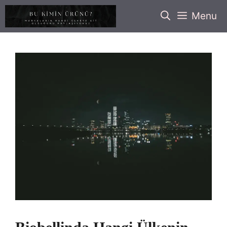
İçeriğe
Menu
atla