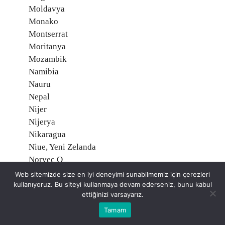
Moldavya
Monako
Montserrat
Moritanya
Mozambik
Namibia
Nauru
Nepal
Nijer
Nijerya
Nikaragua
Niue, Yeni Zelanda
Norveç O
Orta Afrika Cumhuriyeti
Web sitemizde size en iyi deneyimi sunabilmemiz için çerezleri
Özbekistan
kullanıyoruz. Bu siteyi kullanmaya devam ederseniz, bunu kabul
ettiğinizi varsayarız.
Pakistan
Palau Adaları
Tamam
Palmyra Atoll, Amerika