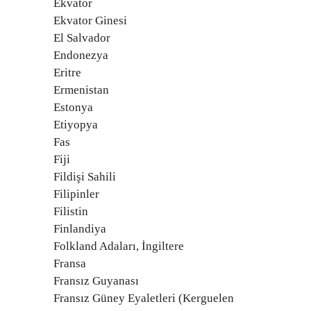
Ekvator
Ekvator Ginesi
El Salvador
Endonezya
Eritre
Ermenistan
Estonya
Etiyopya
Fas
Fiji
Fildişi Sahili
Filipinler
Filistin
Finlandiya
Folkland Adaları, İngiltere
Fransa
Fransız Guyanası
Fransız Güney Eyaletleri (Kerguelen