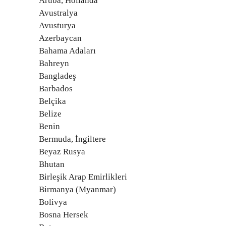
Aruba, Hollanda
Avustralya
Avusturya
Azerbaycan
Bahama Adaları
Bahreyn
Bangladeş
Barbados
Belçika
Belize
Benin
Bermuda, İngiltere
Beyaz Rusya
Bhutan
Birleşik Arap Emirlikleri
Birmanya (Myanmar)
Bolivya
Bosna Hersek