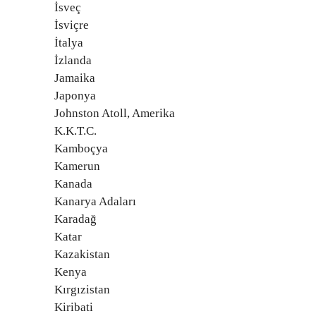
İsveç
İsviçre
İtalya
İzlanda
Jamaika
Japonya
Johnston Atoll, Amerika
K.K.T.C.
Kamboçya
Kamerun
Kanada
Kanarya Adaları
Karadağ
Katar
Kazakistan
Kenya
Kırgızistan
Kiribati