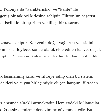
k, Polonya’da “karakteristik” ve “kalite” ile
eniş bir takipçi kitlesine sahiptir. Filtron’un başarısı,
şçilikle birleştirilen yenilikçi bir tasarıma
zmaya sahiptir. Kahvenin doğal yağlarını ve asidini
benimser. Böylece, sonuç olarak elde edilen kahve, düşük
hiptir. Bu sistem, kahve severler tarafından tercih edilen
ak tasarlanmış karaf ve filtreye sahip olan bu sistem,
rdekleri ve suyun birleşimiyle oluşan karışım, filtreden
er arasında sürekli artmaktadır. Hem evdeki kullanıcılar
ğladığı eşsiz demleme deneyimine güvenmektedir. Bu