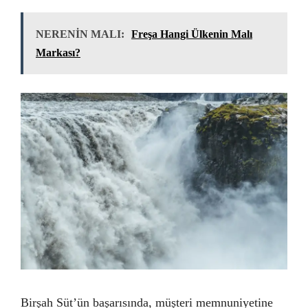
NERENİN MALI:
Freşa Hangi Ülkenin Malı
Markası?
Birşah Süt’ün başarısında, müşteri memnuniyetine