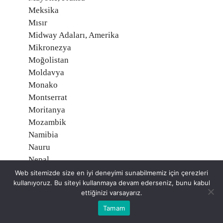
Meksika
Mısır
Midway Adaları, Amerika
Mikronezya
Moğolistan
Moldavya
Monako
Montserrat
Moritanya
Mozambik
Namibia
Nauru
Nepal
Nijer
Web sitemizde size en iyi deneyimi sunabilmemiz için çerezleri
kullanıyoruz. Bu siteyi kullanmaya devam ederseniz, bunu kabul
Nijerya
ettiğinizi varsayarız.
Nikaragua
Tamam
Niue, Yeni Zelanda
Norveç O