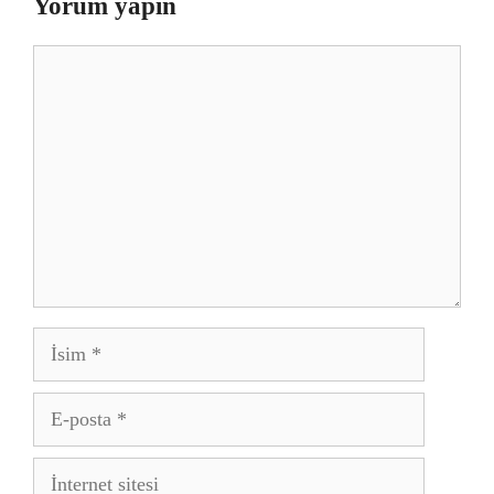
Yorum yapın
Yorum
İsim
E-
posta
İnternet