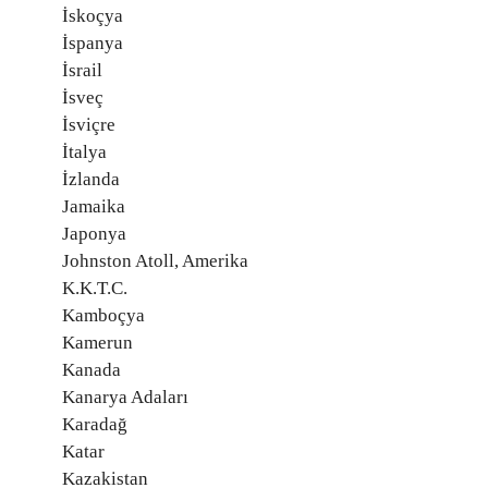
İskoçya
İspanya
İsrail
İsveç
İsviçre
İtalya
İzlanda
Jamaika
Japonya
Johnston Atoll, Amerika
K.K.T.C.
Kamboçya
Kamerun
Kanada
Kanarya Adaları
Karadağ
Katar
Kazakistan