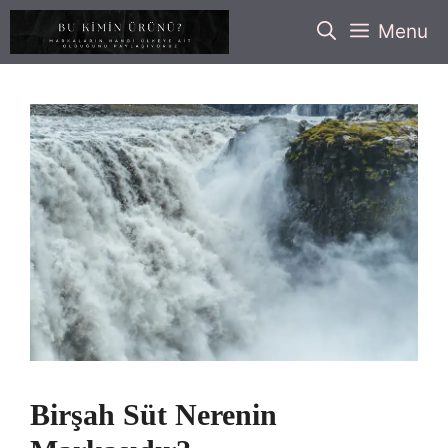
İçeriğe
Menu
atla
Birşah Süt Nerenin