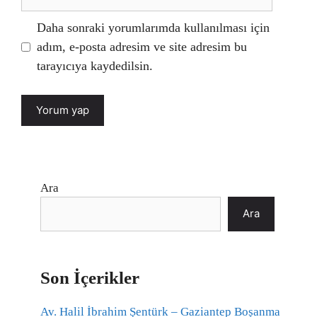
sitesi
Daha sonraki yorumlarımda kullanılması için
adım, e-posta adresim ve site adresim bu
tarayıcıya kaydedilsin.
Ara
Ara
Son İçerikler
Av. Halil İbrahim Şentürk – Gaziantep Boşanma