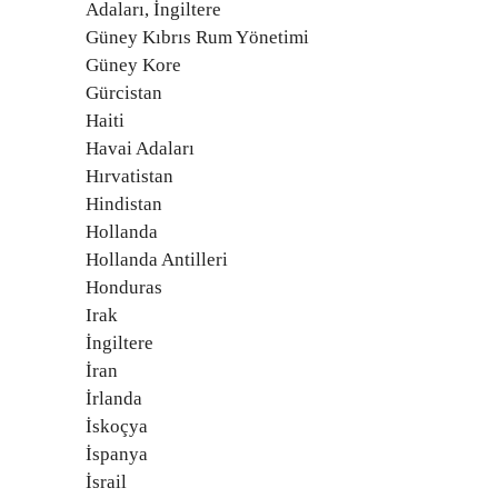
Adaları, İngiltere
Güney Kıbrıs Rum Yönetimi
Güney Kore
Gürcistan
Haiti
Havai Adaları
Hırvatistan
Hindistan
Hollanda
Hollanda Antilleri
Honduras
Irak
İngiltere
İran
İrlanda
İskoçya
İspanya
İsrail