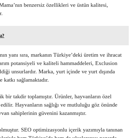
Mama’nın benzersiz özellikleri ve üstün kalitesi,
r.
ı?
ın yanı sıra, markanın Türkiye’deki üretim ve ihracat
arım potansiyeli ve kaliteli hammaddeleri, Exclusion
ldiği unsurlardır. Marka, yurt içinde ve yurt dışında
e katkı sağlamaktadır.
 bir takdir toplamıştır. Ürünler, hayvanların özel
 edilir. Hayvanların sağlığı ve mutluluğu göz önünde
van sahiplerinin güvenini kazanmıştır.
olmuştur. SEO optimizasyonlu içerik yazımıyla tanınan
likleriyle hem Türkiye’de hem de uluslararası pazarda