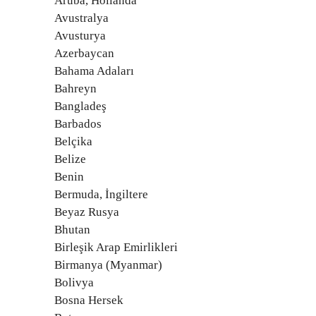
Aruba, Hollanda
Avustralya
Avusturya
Azerbaycan
Bahama Adaları
Bahreyn
Bangladeş
Barbados
Belçika
Belize
Benin
Bermuda, İngiltere
Beyaz Rusya
Bhutan
Birleşik Arap Emirlikleri
Birmanya (Myanmar)
Bolivya
Bosna Hersek