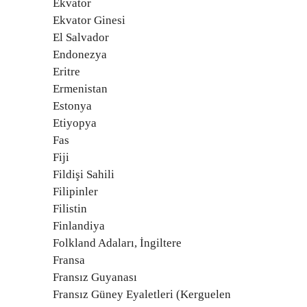
Ekvator
Ekvator Ginesi
El Salvador
Endonezya
Eritre
Ermenistan
Estonya
Etiyopya
Fas
Fiji
Fildişi Sahili
Filipinler
Filistin
Finlandiya
Folkland Adaları, İngiltere
Fransa
Fransız Guyanası
Fransız Güney Eyaletleri (Kerguelen