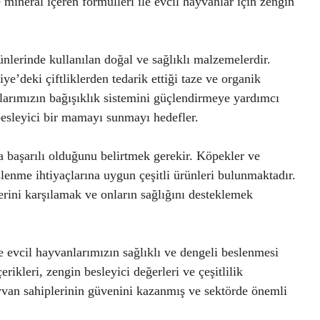
 mineral içeren formülleri ile evcil hayvanlar için zengin
nlerinde kullanılan doğal ve sağlıklı malzemelerdir.
’deki çiftliklerden tedarik ettiği taze ve organik
nlarımızın bağışıklık sistemini güçlendirmeye yardımcı
 besleyici bir mamayı sunmayı hedefler.
 başarılı olduğunu belirtmek gerekir. Köpekler ve
eslenme ihtiyaçlarına uygun çeşitli ürünleri bulunmaktadır.
erini karşılamak ve onların sağlığını desteklemek
 evcil hayvanlarımızın sağlıklı ve dengeli beslenmesi
erikleri, zengin besleyici değerleri ve çeşitlilik
van sahiplerinin güvenini kazanmış ve sektörde önemli