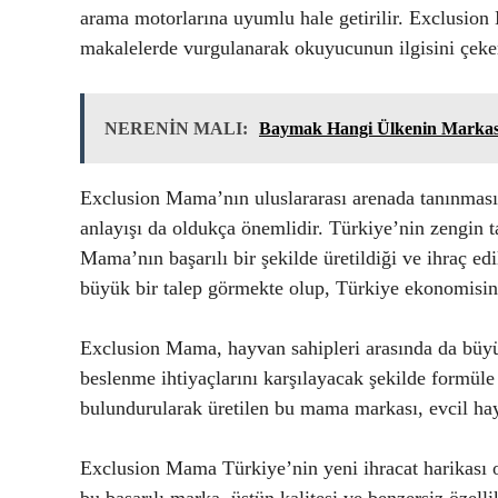
arama motorlarına uyumlu hale getirilir. Exclusion 
makalelerde vurgulanarak okuyucunun ilgisini çeke
NERENİN MALI:
Baymak Hangi Ülkenin Markas
Exclusion Mama’nın uluslararası arenada tanınmasın
anlayışı da oldukça önemlidir. Türkiye’nin zengin t
Mama’nın başarılı bir şekilde üretildiği ve ihraç edi
büyük bir talep görmekte olup, Türkiye ekonomisin
Exclusion Mama, hayvan sahipleri arasında da büyük
beslenme ihtiyaçlarını karşılayacak şekilde formüle
bulundurularak üretilen bu mama markası, evcil hay
Exclusion Mama Türkiye’nin yeni ihracat harikası 
bu başarılı marka, üstün kalitesi ve benzersiz özel