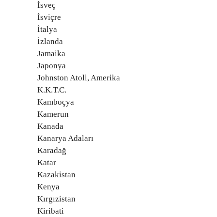
İsveç
İsviçre
İtalya
İzlanda
Jamaika
Japonya
Johnston Atoll, Amerika
K.K.T.C.
Kamboçya
Kamerun
Kanada
Kanarya Adaları
Karadağ
Katar
Kazakistan
Kenya
Kırgızistan
Kiribati