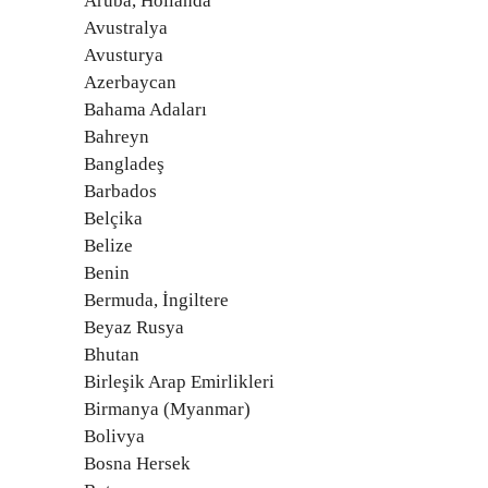
Aruba, Hollanda
Avustralya
Avusturya
Azerbaycan
Bahama Adaları
Bahreyn
Bangladeş
Barbados
Belçika
Belize
Benin
Bermuda, İngiltere
Beyaz Rusya
Bhutan
Birleşik Arap Emirlikleri
Birmanya (Myanmar)
Bolivya
Bosna Hersek