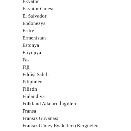
Ekvator
Ekvator Ginesi
El Salvador
Endonezya
Eritre
Ermenistan
Estonya
Etiyopya
Fas
Fiji
Fildişi Sahili
Filipinler
Filistin
Finlandiya
Folkland Adaları, İngiltere
Fransa
Fransız Guyanası
Fransız Güney Eyaletleri (Kerguelen