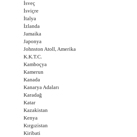
İsveç
İsviçre
İtalya
İzlanda
Jamaika
Japonya
Johnston Atoll, Amerika
K.K.T.C.
Kamboçya
Kamerun
Kanada
Kanarya Adaları
Karadağ
Katar
Kazakistan
Kenya
Kırgızistan
Kiribati