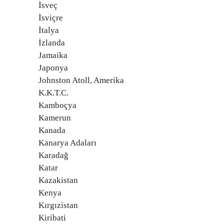
İsveç
İsviçre
İtalya
İzlanda
Jamaika
Japonya
Johnston Atoll, Amerika
K.K.T.C.
Kamboçya
Kamerun
Kanada
Kanarya Adaları
Karadağ
Katar
Kazakistan
Kenya
Kırgızistan
Kiribati