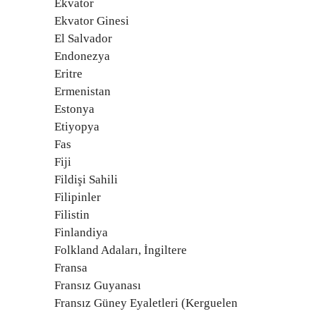
Ekvator
Ekvator Ginesi
El Salvador
Endonezya
Eritre
Ermenistan
Estonya
Etiyopya
Fas
Fiji
Fildişi Sahili
Filipinler
Filistin
Finlandiya
Folkland Adaları, İngiltere
Fransa
Fransız Guyanası
Fransız Güney Eyaletleri (Kerguelen