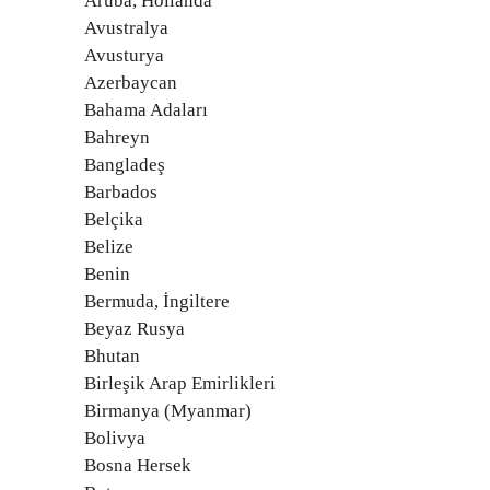
Aruba, Hollanda
Avustralya
Avusturya
Azerbaycan
Bahama Adaları
Bahreyn
Bangladeş
Barbados
Belçika
Belize
Benin
Bermuda, İngiltere
Beyaz Rusya
Bhutan
Birleşik Arap Emirlikleri
Birmanya (Myanmar)
Bolivya
Bosna Hersek