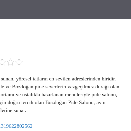
unan, yöresel tatların en sevilen adreslerinden biridir.
pide ve Bozdoğan pide severlerin vazgeçilmez durağı olan
 ortamı ve ustalıkla hazırlanan menüleriyle pide salonu,
 için doğru tercih olan Bozdoğan Pide Salonu, aynı
lerine sunar.
41319622802562