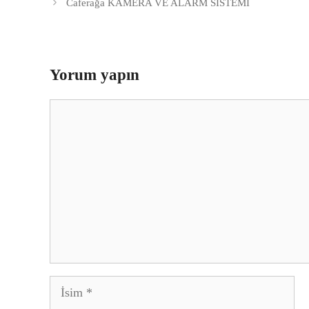
Caferağa KAMERA VE ALARM SİSTEMİ
Yorum yapın
Yorum
İsim