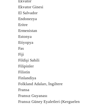
Ekvator
Ekvator Ginesi
El Salvador
Endonezya
Eritre
Ermenistan
Estonya
Etiyopya
Fas
Fiji
Fildişi Sahili
Filipinler
Filistin
Finlandiya
Folkland Adaları, İngiltere
Fransa
Fransız Guyanası
Fransız Güney Eyaletleri (Kerguelen