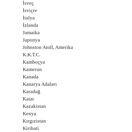
İsveç
İsviçre
İtalya
İzlanda
Jamaika
Japonya
Johnston Atoll, Amerika
K.K.T.C.
Kamboçya
Kamerun
Kanada
Kanarya Adaları
Karadağ
Katar
Kazakistan
Kenya
Kırgızistan
Kiribati