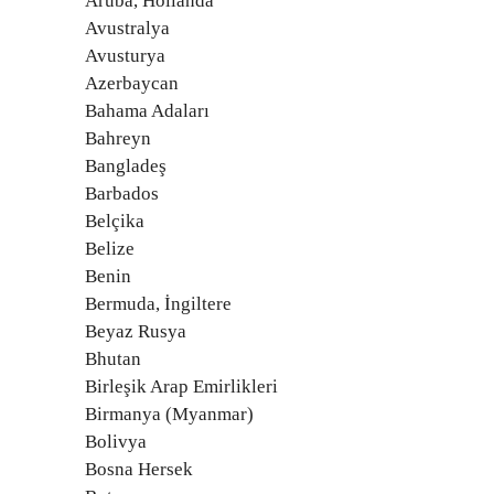
Aruba, Hollanda
Avustralya
Avusturya
Azerbaycan
Bahama Adaları
Bahreyn
Bangladeş
Barbados
Belçika
Belize
Benin
Bermuda, İngiltere
Beyaz Rusya
Bhutan
Birleşik Arap Emirlikleri
Birmanya (Myanmar)
Bolivya
Bosna Hersek