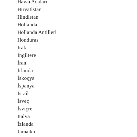
Havai Adaları
Hırvatistan
Hindistan
Hollanda
Hollanda Antilleri
Honduras
Irak
İngiltere
İran
İrlanda
İskoçya
İspanya
İsrail
İsveç
İsviçre
İtalya
İzlanda
Jamaika