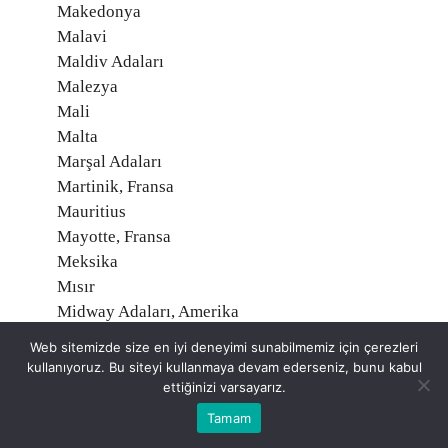
Makedonya
Malavi
Maldiv Adaları
Malezya
Mali
Malta
Marşal Adaları
Martinik, Fransa
Mauritius
Mayotte, Fransa
Meksika
Mısır
Midway Adaları, Amerika
Mikronezya
Web sitemizde size en iyi deneyimi sunabilmemiz için çerezleri
Moğolistan
kullanıyoruz. Bu siteyi kullanmaya devam ederseniz, bunu kabul
Moldavya
ettiğinizi varsayarız.
Monako
Tamam
Montserrat