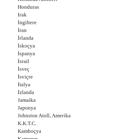
Honduras
Irak
İngiltere
İran
İrlanda
İskoçya
İspanya
İsrail
İsveç
İsviçre
İtalya
İzlanda
Jamaika
Japonya
Johnston Atoll, Amerika
K.K.T.C.
Kamboçya
Kamerun