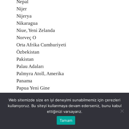
Nepal
Nijer
Nijerya
Nikaragua
Niue, Yeni Zelanda
Norveç O
Orta Afrika Cumhuriyeti
Özbekistan
Pakistan
Palau Adaları
Palmyra Atoll, Amerika
Panama
Papua Yeni Gine
Paraguay
Web sitemizde size en iyi deneyimi sunabilmemiz için çerezleri
Peru
kullanıyoruz. Bu siteyi kullanmaya devam ederseniz, bunu kabul
Polonya
ettiğinizi varsayarız.
Portekiz
Tamam
Porto Riko, Amerika