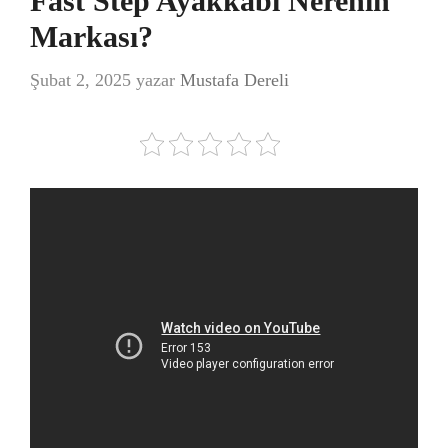
Fast Step Ayakkabı Nerenin
Markası?
Şubat 2, 2025
yazar
Mustafa Dereli