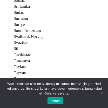
Somali
Sri Lanka
Sudan
Surinam
Suriye
Suudi Arabistan
Svalbard, Norveç
Svaziland
Şili
Tacikistan
Tanzanya
Tayland
Tayvan
Togo
Web sitemizde size en iyi deneyimi sunabilmemiz için çerezleri
Tonga
kullanıyoruz. Bu siteyi kullanmaya devam ederseniz, bunu kabul
Trinidad ve Tobago
ettiğinizi varsayarız.
Tunus
Tamam
Turks ve Caicos Adaları, İngiltere