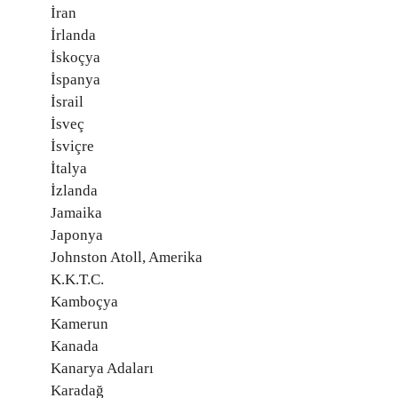
İran
İrlanda
İskoçya
İspanya
İsrail
İsveç
İsviçre
İtalya
İzlanda
Jamaika
Japonya
Johnston Atoll, Amerika
K.K.T.C.
Kamboçya
Kamerun
Kanada
Kanarya Adaları
Karadağ