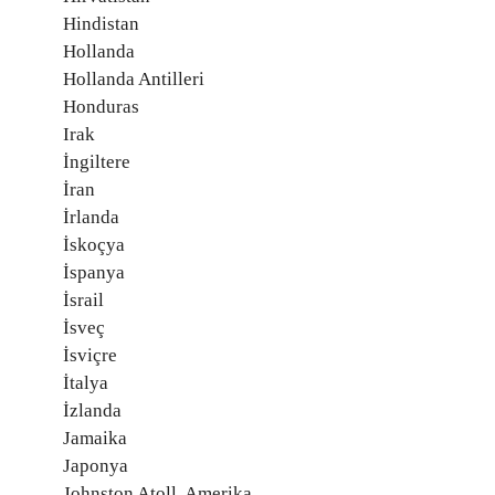
Hindistan
Hollanda
Hollanda Antilleri
Honduras
Irak
İngiltere
İran
İrlanda
İskoçya
İspanya
İsrail
İsveç
İsviçre
İtalya
İzlanda
Jamaika
Japonya
Johnston Atoll, Amerika