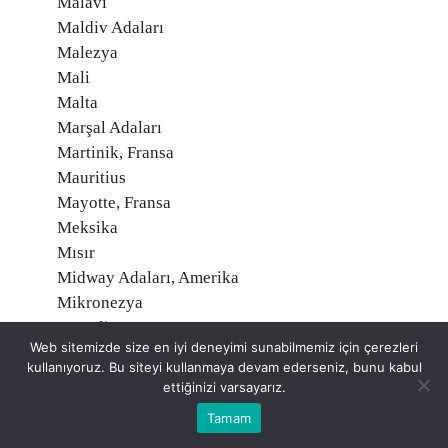
Malavi
Maldiv Adaları
Malezya
Mali
Malta
Marşal Adaları
Martinik, Fransa
Mauritius
Mayotte, Fransa
Meksika
Mısır
Midway Adaları, Amerika
Mikronezya
Moğolistan
Web sitemizde size en iyi deneyimi sunabilmemiz için çerezleri
Moldavya
kullanıyoruz. Bu siteyi kullanmaya devam ederseniz, bunu kabul
Monako
ettiğinizi varsayarız.
Montserrat
Tamam
Moritanya