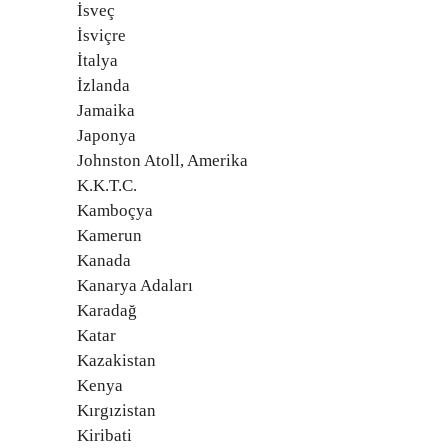
İsveç
İsviçre
İtalya
İzlanda
Jamaika
Japonya
Johnston Atoll, Amerika
K.K.T.C.
Kamboçya
Kamerun
Kanada
Kanarya Adaları
Karadağ
Katar
Kazakistan
Kenya
Kırgızistan
Kiribati