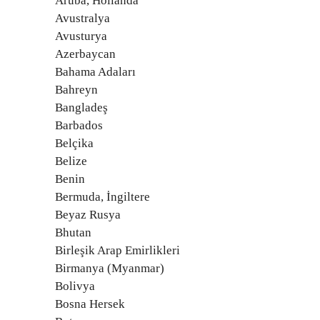
Aruba, Hollanda
Avustralya
Avusturya
Azerbaycan
Bahama Adaları
Bahreyn
Bangladeş
Barbados
Belçika
Belize
Benin
Bermuda, İngiltere
Beyaz Rusya
Bhutan
Birleşik Arap Emirlikleri
Birmanya (Myanmar)
Bolivya
Bosna Hersek