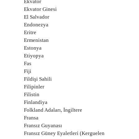
Ekvator
Ekvator Ginesi
El Salvador
Endonezya
Eritre
Ermenistan
Estonya
Etiyopya
Fas
Fiji
Fildişi Sahili
Filipinler
Filistin
Finlandiya
Folkland Adaları, İngiltere
Fransa
Fransız Guyanası
Fransız Güney Eyaletleri (Kerguelen