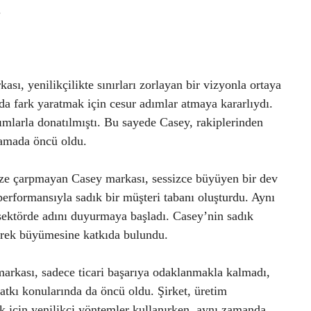
.
ası, yenilikçilikte sınırları zorlayan bir vizyonla ortaya
rda fark yaratmak için cesur adımlar atmaya kararlıydı.
rımlarla donatılmıştı. Bu sayede Casey, rakiplerinden
ılamada öncü oldu.
öze çarpmayan Casey markası, sessizce büyüyen bir dev
 performansıyla sadık bir müşteri tabanı oluşturdu. Aynı
 sektörde adını duyurmaya başladı. Casey’nin sadık
rerek büyümesine katkıda bulundu.
arkası, sadece ticari başarıya odaklanmakla kalmadı,
atkı konularında da öncü oldu. Şirket, üretim
ek için yenilikçi yöntemler kullanırken, aynı zamanda