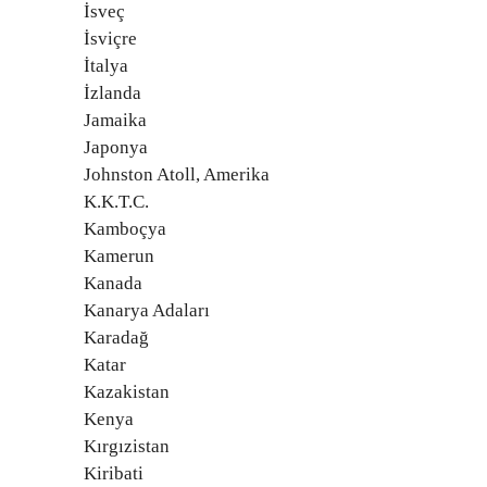
İsveç
İsviçre
İtalya
İzlanda
Jamaika
Japonya
Johnston Atoll, Amerika
K.K.T.C.
Kamboçya
Kamerun
Kanada
Kanarya Adaları
Karadağ
Katar
Kazakistan
Kenya
Kırgızistan
Kiribati