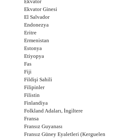
Ekvator
Ekvator Ginesi
El Salvador
Endonezya
Eritre
Ermenistan
Estonya
Etiyopya
Fas
Fiji
Fildişi Sahili
Filipinler
Filistin
Finlandiya
Folkland Adaları, İngiltere
Fransa
Fransız Guyanası
Fransız Güney Eyaletleri (Kerguelen