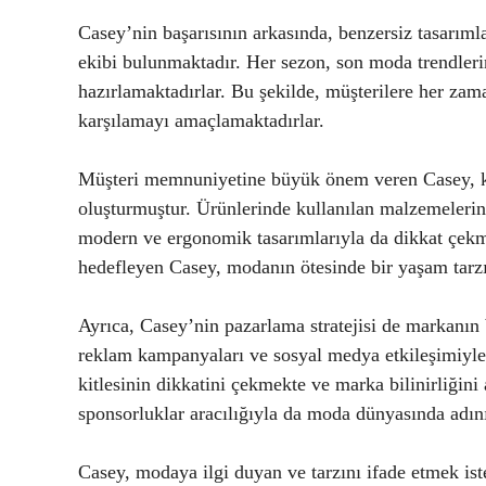
Casey’nin başarısının arkasında, benzersiz tasarımla
ekibi bulunmaktadır. Her sezon, son moda trendlerin
hazırlamaktadırlar. Bu şekilde, müşterilere her zama
karşılamayı amaçlamaktadırlar.
Müşteri memnuniyetine büyük önem veren Casey, ka
oluşturmuştur. Ürünlerinde kullanılan malzemelerin k
modern ve ergonomik tasarımlarıyla da dikkat çekm
hedefleyen Casey, modanın ötesinde bir yaşam tarzı
Ayrıca, Casey’nin pazarlama stratejisi de markanın
reklam kampanyaları ve sosyal medya etkileşimiyle
kitlesinin dikkatini çekmekte ve marka bilinirliğini 
sponsorluklar aracılığıyla da moda dünyasında adın
Casey, modaya ilgi duyan ve tarzını ifade etmek iste