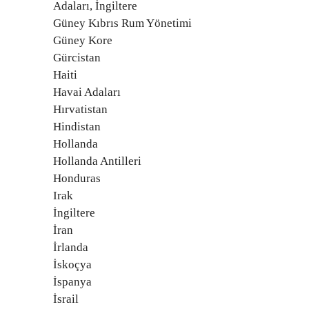
Adaları, İngiltere
Güney Kıbrıs Rum Yönetimi
Güney Kore
Gürcistan
Haiti
Havai Adaları
Hırvatistan
Hindistan
Hollanda
Hollanda Antilleri
Honduras
Irak
İngiltere
İran
İrlanda
İskoçya
İspanya
İsrail