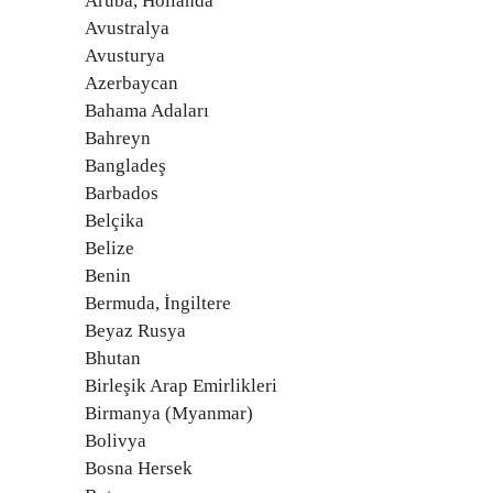
Aruba, Hollanda
Avustralya
Avusturya
Azerbaycan
Bahama Adaları
Bahreyn
Bangladeş
Barbados
Belçika
Belize
Benin
Bermuda, İngiltere
Beyaz Rusya
Bhutan
Birleşik Arap Emirlikleri
Birmanya (Myanmar)
Bolivya
Bosna Hersek