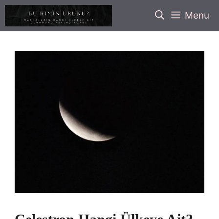
İçeriğe
Menu
atla