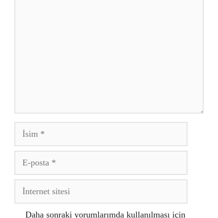
Yorum
İsim
E-
posta
İnternet
sitesi
Daha sonraki yorumlarımda kullanılması için