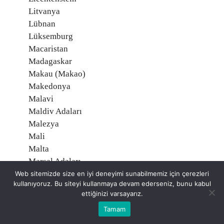
Litvanya
Lübnan
Lüksemburg
Macaristan
Madagaskar
Makau (Makao)
Makedonya
Malavi
Maldiv Adaları
Malezya
Mali
Malta
Marşal Adaları
Martinik, Fransa
Web sitemizde size en iyi deneyimi sunabilmemiz için çerezleri
kullanıyoruz. Bu siteyi kullanmaya devam ederseniz, bunu kabul
Mauritius
ettiğinizi varsayarız.
Mayotte, Fransa
Tamam
Meksika
Mısır