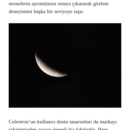
nesnelerin ayrıntılarını ortaya çıkararak gözlem
deneyimini başka bir seviyeye taşır.
Celestron’un kullanıcı dostu tasarımları da markayı
rakiplerinden ayıran önemli bir faktördür. Hem