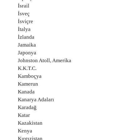
İsrail
İsveç
İsviçre
İtalya
İzlanda
Jamaika
Japonya
Johnston Atoll, Amerika
K.K.T.C.
Kamboçya
Kamerun
Kanada
Kanarya Adaları
Karadağ
Katar
Kazakistan
Kenya
Kırgızistan