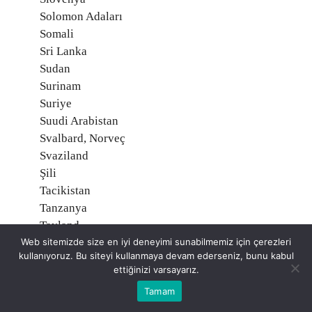
Solomon Adaları
Somali
Sri Lanka
Sudan
Surinam
Suriye
Suudi Arabistan
Svalbard, Norveç
Svaziland
Şili
Tacikistan
Tanzanya
Tayland
Web sitemizde size en iyi deneyimi sunabilmemiz için çerezleri
Tayvan
kullanıyoruz. Bu siteyi kullanmaya devam ederseniz, bunu kabul
Togo
ettiğinizi varsayarız.
Tonga
Tamam
Trinidad ve Tobago