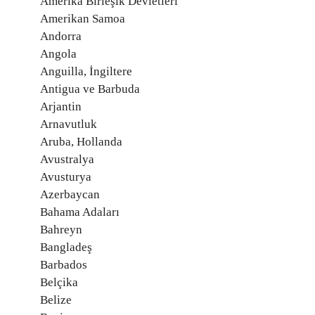
Amerika Birleşik Devletleri
Amerikan Samoa
Andorra
Angola
Anguilla, İngiltere
Antigua ve Barbuda
Arjantin
Arnavutluk
Aruba, Hollanda
Avustralya
Avusturya
Azerbaycan
Bahama Adaları
Bahreyn
Bangladeş
Barbados
Belçika
Belize