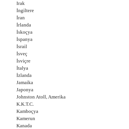
Irak
İngiltere
İran
İrlanda
İskoçya
İspanya
İsrail
İsveç
İsviçre
İtalya
İzlanda
Jamaika
Japonya
Johnston Atoll, Amerika
K.K.T.C.
Kamboçya
Kamerun
Kanada