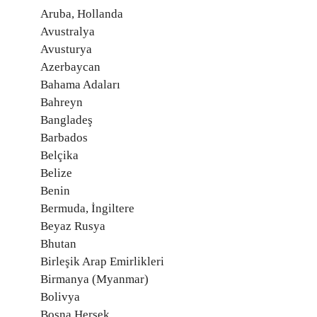
Aruba, Hollanda
Avustralya
Avusturya
Azerbaycan
Bahama Adaları
Bahreyn
Bangladeş
Barbados
Belçika
Belize
Benin
Bermuda, İngiltere
Beyaz Rusya
Bhutan
Birleşik Arap Emirlikleri
Birmanya (Myanmar)
Bolivya
Bosna Hersek