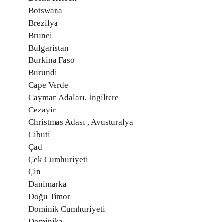
Botswana
Brezilya
Brunei
Bulgaristan
Burkina Faso
Burundi
Cape Verde
Cayman Adaları, İngiltere
Cezayir
Christmas Adası , Avusturalya
Cibuti
Çad
Çek Cumhuriyeti
Çin
Danimarka
Doğu Timor
Dominik Cumhuriyeti
Dominika