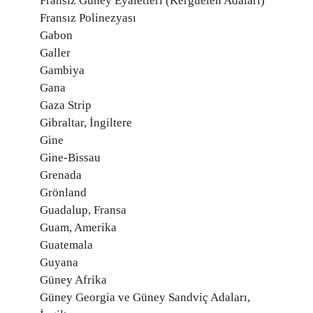
Fransız Güney Eyaletleri (Kerguelen Adaları)
Fransız Polinezyası
Gabon
Galler
Gambiya
Gana
Gaza Strip
Gibraltar, İngiltere
Gine
Gine-Bissau
Grenada
Grönland
Guadalup, Fransa
Guam, Amerika
Guatemala
Guyana
Güney Afrika
Güney Georgia ve Güney Sandviç Adaları,