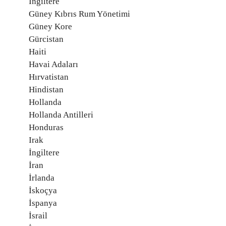
İngiltere
Güney Kıbrıs Rum Yönetimi
Güney Kore
Gürcistan
Haiti
Havai Adaları
Hırvatistan
Hindistan
Hollanda
Hollanda Antilleri
Honduras
Irak
İngiltere
İran
İrlanda
İskoçya
İspanya
İsrail