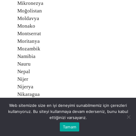
Mikronezya
Moğolistan
Moldavya
Monako
Montserrat
Moritanya
Mozambik
Namibia
Nauru
Nepal
Nijer
Nijerya
Nikaragua
Niue, Yeni Zelanda
Web sitemizde size en iyi deneyimi sunabilmemiz için çerezleri
Norveç O
kullanıyoruz. Bu siteyi kullanmaya devam ederseniz, bunu kabul
Orta Afrika Cumhuriyeti
ettiğinizi varsayarız.
Özbekistan
Tamam
Pakistan