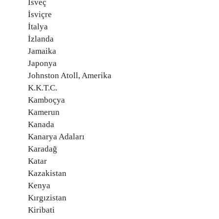
İsveç
İsviçre
İtalya
İzlanda
Jamaika
Japonya
Johnston Atoll, Amerika
K.K.T.C.
Kamboçya
Kamerun
Kanada
Kanarya Adaları
Karadağ
Katar
Kazakistan
Kenya
Kırgızistan
Kiribati