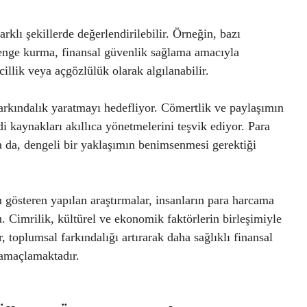
rklı şekillerde değerlendirilebilir. Örneğin, bazı
denge kurma, finansal güvenlik sağlama amacıyla
illik veya açgözlülük olarak algılanabilir.
farkındalık yaratmayı hedefliyor. Cömertlik ve paylaşımın
 kaynakları akıllıca yönetmelerini teşvik ediyor. Para
 da, dengeli bir yaklaşımın benimsenmesi gerektiği
 gösteren yapılan araştırmalar, insanların para harcama
u. Cimrilik, kültürel ve ekonomik faktörlerin birleşimiyle
r, toplumsal farkındalığı artırarak daha sağlıklı finansal
 amaçlamaktadır.