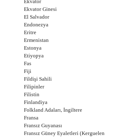
Ekvator
Ekvator Ginesi
El Salvador
Endonezya
Eritre
Ermenistan
Estonya
Etiyopya
Fas
Fiji
Fildişi Sahili
Filipinler
Filistin
Finlandiya
Folkland Adaları, İngiltere
Fransa
Fransız Guyanası
Fransız Güney Eyaletleri (Kerguelen