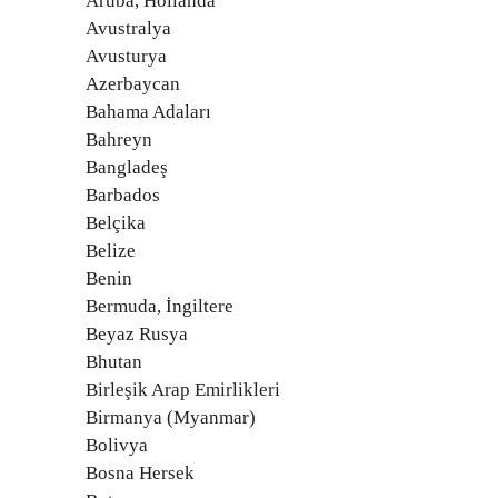
Aruba, Hollanda
Avustralya
Avusturya
Azerbaycan
Bahama Adaları
Bahreyn
Bangladeş
Barbados
Belçika
Belize
Benin
Bermuda, İngiltere
Beyaz Rusya
Bhutan
Birleşik Arap Emirlikleri
Birmanya (Myanmar)
Bolivya
Bosna Hersek