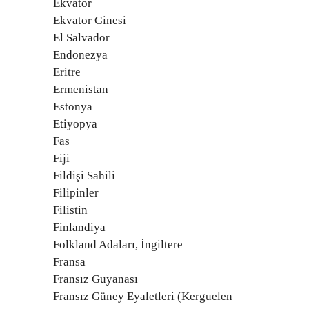
Ekvator
Ekvator Ginesi
El Salvador
Endonezya
Eritre
Ermenistan
Estonya
Etiyopya
Fas
Fiji
Fildişi Sahili
Filipinler
Filistin
Finlandiya
Folkland Adaları, İngiltere
Fransa
Fransız Guyanası
Fransız Güney Eyaletleri (Kerguelen