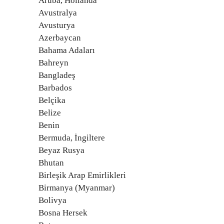
Aruba, Hollanda
Avustralya
Avusturya
Azerbaycan
Bahama Adaları
Bahreyn
Bangladeş
Barbados
Belçika
Belize
Benin
Bermuda, İngiltere
Beyaz Rusya
Bhutan
Birleşik Arap Emirlikleri
Birmanya (Myanmar)
Bolivya
Bosna Hersek