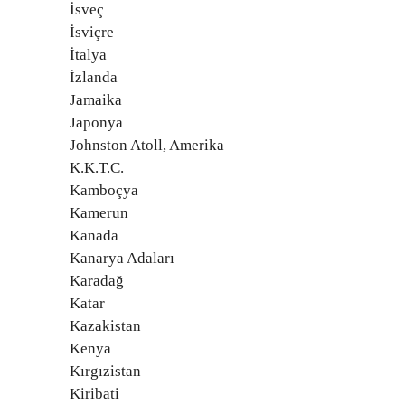
İsveç
İsviçre
İtalya
İzlanda
Jamaika
Japonya
Johnston Atoll, Amerika
K.K.T.C.
Kamboçya
Kamerun
Kanada
Kanarya Adaları
Karadağ
Katar
Kazakistan
Kenya
Kırgızistan
Kiribati