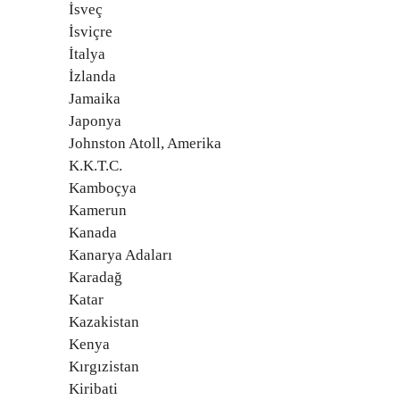
İsveç
İsviçre
İtalya
İzlanda
Jamaika
Japonya
Johnston Atoll, Amerika
K.K.T.C.
Kamboçya
Kamerun
Kanada
Kanarya Adaları
Karadağ
Katar
Kazakistan
Kenya
Kırgızistan
Kiribati