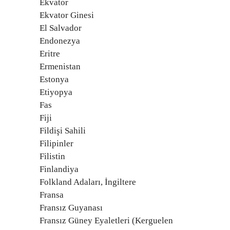
Ekvator
Ekvator Ginesi
El Salvador
Endonezya
Eritre
Ermenistan
Estonya
Etiyopya
Fas
Fiji
Fildişi Sahili
Filipinler
Filistin
Finlandiya
Folkland Adaları, İngiltere
Fransa
Fransız Guyanası
Fransız Güney Eyaletleri (Kerguelen