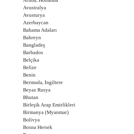
Aruba, Hollanda
Avustralya
Avusturya
Azerbaycan
Bahama Adaları
Bahreyn
Bangladeş
Barbados
Belçika
Belize
Benin
Bermuda, İngiltere
Beyaz Rusya
Bhutan
Birleşik Arap Emirlikleri
Birmanya (Myanmar)
Bolivya
Bosna Hersek