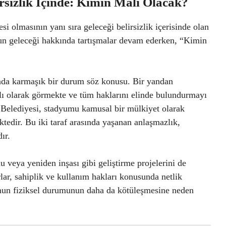
rsizlik İçinde: Kimin Malı Olacak?
i olmasının yanı sıra geleceği belirsizlik içerisinde olan
mun geleceği hakkında tartışmalar devam ederken, “Kimin
nda karmaşık bir durum söz konusu. Bir yandan
lı olarak görmekte ve tüm haklarını elinde bulundurmayı
 Belediyesi, stadyumu kamusal bir mülkiyet olarak
tedir. Bu iki taraf arasında yaşanan anlaşmazlık,
ır.
 veya yeniden inşası gibi geliştirme projelerini de
lar, sahiplik ve kullanım hakları konusunda netlik
umun fiziksel durumunun daha da kötüleşmesine neden