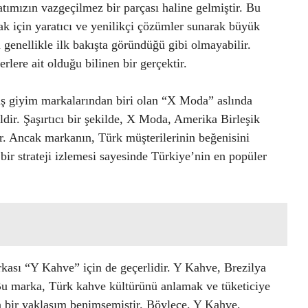
tımızın vazgeçilmez bir parçası haline gelmiştir. Bu
mak için yaratıcı ve yenilikçi çözümler sunarak büyük
 genellikle ilk bakışta göründüğü gibi olmayabilir.
rlere ait olduğu bilinen bir gerçektir.
ış giyim markalarından biri olan “X Moda” aslında
ir. Şaşırtıcı bir şekilde, X Moda, Amerika Birleşik
ur. Ancak markanın, Türk müşterilerinin beğenisini
ir strateji izlemesi sayesinde Türkiye’nin en popüler
kası “Y Kahve” için de geçerlidir. Y Kahve, Brezilya
. Bu marka, Türk kahve kültürünü anlamak ve tüketiciye
n bir yaklaşım benimsemiştir. Böylece, Y Kahve,