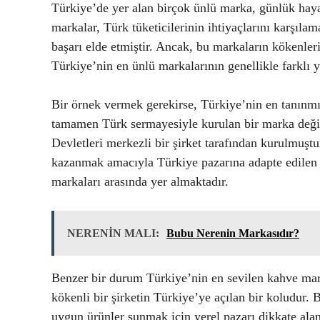
Türkiye’de yer alan birçok ünlü marka, günlük haya
markalar, Türk tüketicilerinin ihtiyaçlarını karşıla
başarı elde etmiştir. Ancak, bu markaların kökenleri
Türkiye’nin en ünlü markalarının genellikle farklı ye
Bir örnek vermek gerekirse, Türkiye’nin en tanınm
tamamen Türk sermayesiyle kurulan bir marka değild
Devletleri merkezli bir şirket tarafından kurulmuşt
kazanmak amacıyla Türkiye pazarına adapte edilen b
markaları arasında yer almaktadır.
NERENİN MALI:
Bubu Nerenin Markasıdır?
Benzer bir durum Türkiye’nin en sevilen kahve mar
kökenli bir şirketin Türkiye’ye açılan bir koludur
uygun ürünler sunmak için yerel pazarı dikkate ala