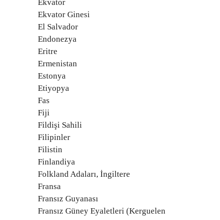
Ekvator
Ekvator Ginesi
El Salvador
Endonezya
Eritre
Ermenistan
Estonya
Etiyopya
Fas
Fiji
Fildişi Sahili
Filipinler
Filistin
Finlandiya
Folkland Adaları, İngiltere
Fransa
Fransız Guyanası
Fransız Güney Eyaletleri (Kerguelen