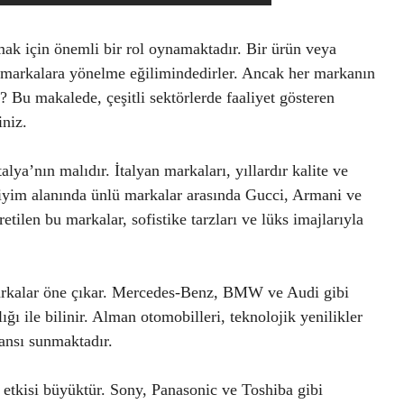
ak için önemli bir rol oynamaktadır. Bir ürün veya
ri markalara yönelme eğilimindedirler. Ancak her markanın
r? Bu makalede, çeşitli sektörlerde faaliyet gösteren
iniz.
lya’nın malıdır. İtalyan markaları, yıllardır kalite ve
Giyim alanında ünlü markalar arasında Gucci, Armani ve
tilen bu markalar, sofistike tarzları ve lüks imajlarıyla
arkalar öne çıkar. Mercedes-Benz, BMW ve Audi gibi
ğı ile bilinir. Alman otomobilleri, teknolojik yenilikler
ansı sunmaktadır.
 etkisi büyüktür. Sony, Panasonic ve Toshiba gibi