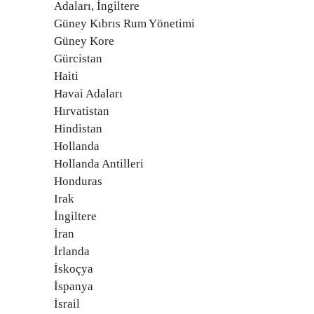
Adaları, İngiltere
Güney Kıbrıs Rum Yönetimi
Güney Kore
Gürcistan
Haiti
Havai Adaları
Hırvatistan
Hindistan
Hollanda
Hollanda Antilleri
Honduras
Irak
İngiltere
İran
İrlanda
İskoçya
İspanya
İsrail