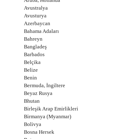
Aruba, Hollanda
Avustralya
Avusturya
Azerbaycan
Bahama Adaları
Bahreyn
Bangladeş
Barbados
Belçika
Belize
Benin
Bermuda, İngiltere
Beyaz Rusya
Bhutan
Birleşik Arap Emirlikleri
Birmanya (Myanmar)
Bolivya
Bosna Hersek