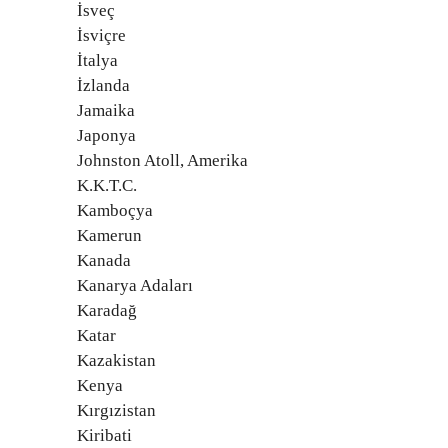
İsveç
İsviçre
İtalya
İzlanda
Jamaika
Japonya
Johnston Atoll, Amerika
K.K.T.C.
Kamboçya
Kamerun
Kanada
Kanarya Adaları
Karadağ
Katar
Kazakistan
Kenya
Kırgızistan
Kiribati