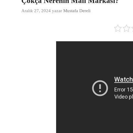
Çokça Nerenin Malı Markası?
Aralık 27, 2024
yazar
Mustafa Dereli