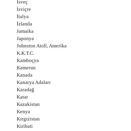
İsveç
İsviçre
İtalya
İzlanda
Jamaika
Japonya
Johnston Atoll, Amerika
K.K.T.C.
Kamboçya
Kamerun
Kanada
Kanarya Adaları
Karadağ
Katar
Kazakistan
Kenya
Kırgızistan
Kiribati