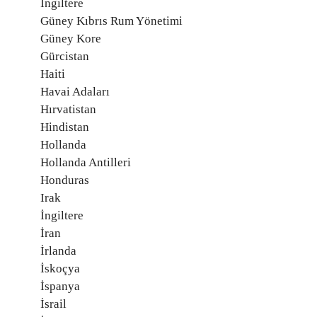
İngiltere
Güney Kıbrıs Rum Yönetimi
Güney Kore
Gürcistan
Haiti
Havai Adaları
Hırvatistan
Hindistan
Hollanda
Hollanda Antilleri
Honduras
Irak
İngiltere
İran
İrlanda
İskoçya
İspanya
İsrail