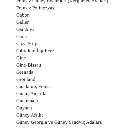
Fransız Güney Eyaletleri (Kerguelen Adaları)
Fransız Polinezyası
Gabon
Galler
Gambiya
Gana
Gaza Strip
Gibraltar, İngiltere
Gine
Gine-Bissau
Grenada
Grönland
Guadalup, Fransa
Guam, Amerika
Guatemala
Guyana
Güney Afrika
Güney Georgia ve Güney Sandviç Adaları,