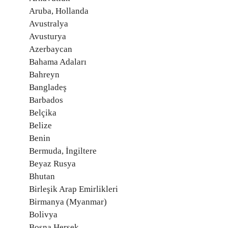
Aruba, Hollanda
Avustralya
Avusturya
Azerbaycan
Bahama Adaları
Bahreyn
Bangladeş
Barbados
Belçika
Belize
Benin
Bermuda, İngiltere
Beyaz Rusya
Bhutan
Birleşik Arap Emirlikleri
Birmanya (Myanmar)
Bolivya
Bosna Hersek