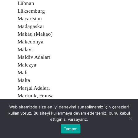
Lübnan
Lüksemburg
Macaristan
Madagaskar
Makau (Makao)
Makedonya
Malavi
Maldiv Adaları
Malezya
Mali
Malta
Marşal Adaları
Martinik, Fransa
Mauritius
Web sitemizde size en iyi deneyimi sunabilmemiz için çerezleri
Mayotte, Fransa
kullanıyoruz. Bu siteyi kullanmaya devam ederseniz, bunu kabul
Meksika
ettiğinizi varsayarız.
Mısır
Tamam
Midway Adaları, Amerika