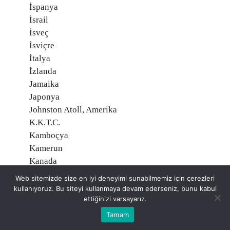
İspanya
İsrail
İsveç
İsviçre
İtalya
İzlanda
Jamaika
Japonya
Johnston Atoll, Amerika
K.K.T.C.
Kamboçya
Kamerun
Kanada
Kanarya Adaları
Web sitemizde size en iyi deneyimi sunabilmemiz için çerezleri
Karadağ
kullanıyoruz. Bu siteyi kullanmaya devam ederseniz, bunu kabul
Katar
ettiğinizi varsayarız.
Kazakistan
Tamam
Kenya