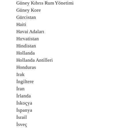
Güney Kıbrıs Rum Yönetimi
Güney Kore
Gürcistan
Haiti
Havai Adaları
Hırvatistan
Hindistan
Hollanda
Hollanda Antilleri
Honduras
Irak
İngiltere
İran
İrlanda
İskoçya
İspanya
İsrail
İsveç