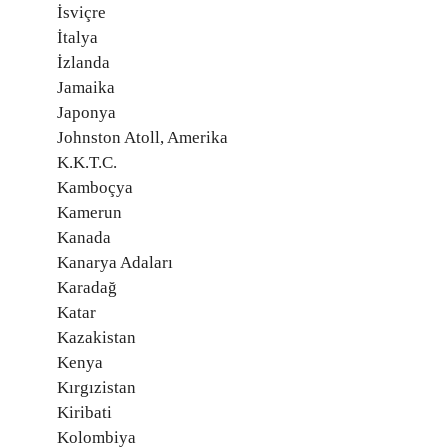
İsviçre
İtalya
İzlanda
Jamaika
Japonya
Johnston Atoll, Amerika
K.K.T.C.
Kamboçya
Kamerun
Kanada
Kanarya Adaları
Karadağ
Katar
Kazakistan
Kenya
Kırgızistan
Kiribati
Kolombiya