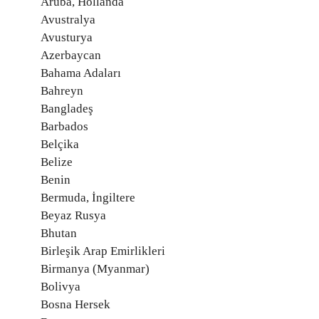
Aruba, Hollanda
Avustralya
Avusturya
Azerbaycan
Bahama Adaları
Bahreyn
Bangladeş
Barbados
Belçika
Belize
Benin
Bermuda, İngiltere
Beyaz Rusya
Bhutan
Birleşik Arap Emirlikleri
Birmanya (Myanmar)
Bolivya
Bosna Hersek