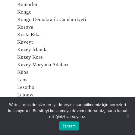
Komorlar
Kongo
Kongo Demokratik Cumhuriyeti
Kosova
Kosta Rika
Kuveyt
Kuzey İrlanda
Kuzey Kore
Kuzey Maryana Adaları
Küba
Laos
Lesotho
Letonya
Liberya
Web sitemizde size en iyi deneyimi sunabilmemiz için çerezleri
Libya
kullanıyoruz. Bu siteyi kullanmaya devam ederseniz, bunu kabul
ettiğinizi varsayarız.
Liechtenstein
Litvanya
Tamam
Lübnan