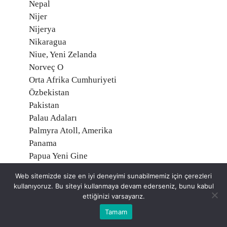
Nepal
Nijer
Nijerya
Nikaragua
Niue, Yeni Zelanda
Norveç O
Orta Afrika Cumhuriyeti
Özbekistan
Pakistan
Palau Adaları
Palmyra Atoll, Amerika
Panama
Papua Yeni Gine
Paraguay
Web sitemizde size en iyi deneyimi sunabilmemiz için çerezleri
Peru
kullanıyoruz. Bu siteyi kullanmaya devam ederseniz, bunu kabul
Polonya
ettiğinizi varsayarız.
Portekiz
Tamam
Porto Riko, Amerika