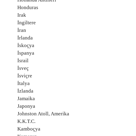
Honduras
Irak
İngiltere
İran
İrlanda
İskoçya
İspanya
İsrail
İsveç
İsviçre
İtalya
İzlanda
Jamaika
Japonya
Johnston Atoll, Amerika
K.K.T.C.
Kamboçya