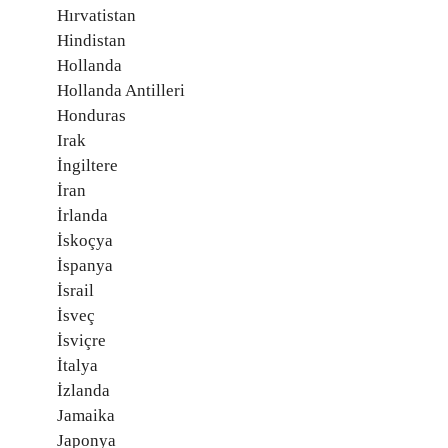
Hırvatistan
Hindistan
Hollanda
Hollanda Antilleri
Honduras
Irak
İngiltere
İran
İrlanda
İskoçya
İspanya
İsrail
İsveç
İsviçre
İtalya
İzlanda
Jamaika
Japonya