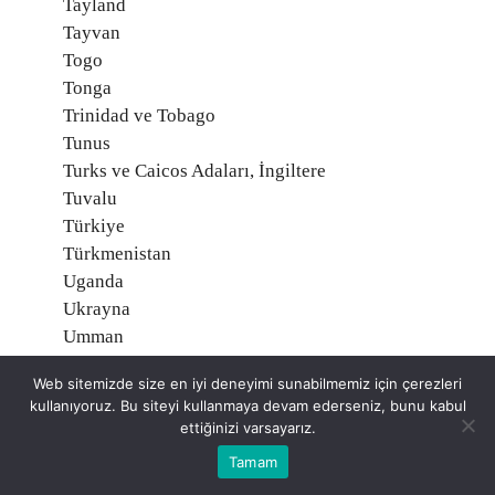
Tayland
Tayvan
Togo
Tonga
Trinidad ve Tobago
Tunus
Turks ve Caicos Adaları, İngiltere
Tuvalu
Türkiye
Türkmenistan
Uganda
Ukrayna
Umman
Uruguay
Web sitemizde size en iyi deneyimi sunabilmemiz için çerezleri
Ürdün
kullanıyoruz. Bu siteyi kullanmaya devam ederseniz, bunu kabul
Vallis ve Futuna, Fransa
ettiğinizi varsayarız.
Vanuatu
Tamam
Venezuela