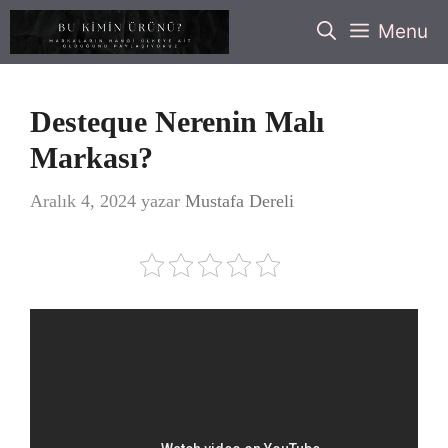
İçeriğe
Menu
atla
Desteque Nerenin Malı
Markası?
Aralık 4, 2024
yazar
Mustafa Dereli