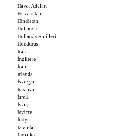
Havai Adaları
Hırvatistan
Hindistan
Hollanda
Hollanda Antilleri
Honduras
Irak
İngiltere
İran
İrlanda
İskoçya
İspanya
İsrail
İsveç
İsviçre
İtalya
İzlanda
Jamaika