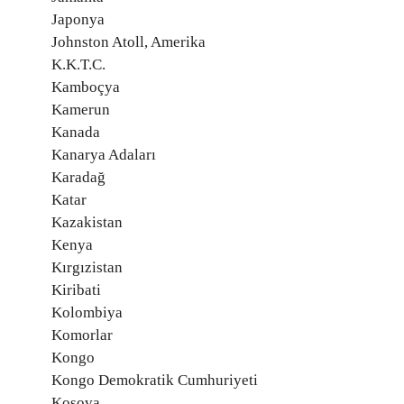
Japonya
Johnston Atoll, Amerika
K.K.T.C.
Kamboçya
Kamerun
Kanada
Kanarya Adaları
Karadağ
Katar
Kazakistan
Kenya
Kırgızistan
Kiribati
Kolombiya
Komorlar
Kongo
Kongo Demokratik Cumhuriyeti
Kosova