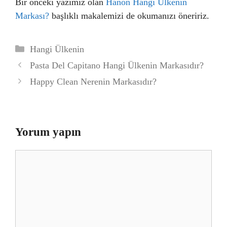
Bir önceki yazımız olan
Hanon Hangi Ülkenin
Markası?
başlıklı makalemizi de okumanızı öneririz.
Kategoriler
Hangi Ülkenin
Pasta Del Capitano Hangi Ülkenin Markasıdır?
Happy Clean Nerenin Markasıdır?
Yorum yapın
Yorum