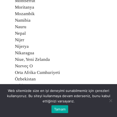
Montserrat
Moritanya
Mozambik
Namibia
Nauru
Nepal
Nijer
Nijerya
Nikaragua
Niue, Yeni Zelanda
Norveç O
Orta Afrika Cumhuriyeti
Özbekistan
Pakistan
Web sitemizde size en iyi deneyimi sunabilmemiz için çerezleri
Palau Adaları
kullanıyoruz. Bu siteyi kullanmaya devam ederseniz, bunu kabul
Palmyra Atoll, Amerika
ettiğinizi varsayarız.
Panama
Tamam
Papua Yeni Gine