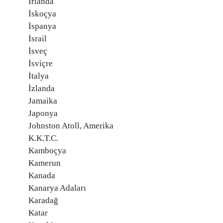
İrlanda
İskoçya
İspanya
İsrail
İsveç
İsviçre
İtalya
İzlanda
Jamaika
Japonya
Johnston Atoll, Amerika
K.K.T.C.
Kamboçya
Kamerun
Kanada
Kanarya Adaları
Karadağ
Katar