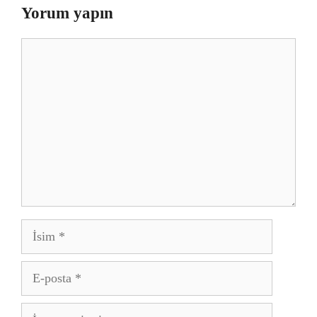
Yorum yapın
Yorum
İsim
E-
posta
İnternet