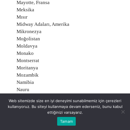
Mayotte, Fransa
Meksika
Mısır
Midway Adaları, Amerika
Mikronezya
Moğolistan
Moldavya
Monako
Montserrat
Moritanya
Mozambik
Namibia
Nauru
Nepal
Web sitemizde size en iyi deneyimi sunabilmemiz için çerezleri
Nijer
kullanıyoruz. Bu siteyi kullanmaya devam ederseniz, bunu kabul
Nijerya
ettiğinizi varsayarız.
Nikaragua
Tamam
Niue, Yeni Zelanda