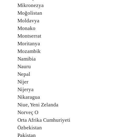
Mikronezya
Moğolistan
Moldavya
Monako
Montserrat
Moritanya
Mozambik
Namibia
Nauru
Nepal
Nijer
Nijerya
Nikaragua
Niue, Yeni Zelanda
Norveç O
Orta Afrika Cumhuriyeti
Özbekistan
Pakistan