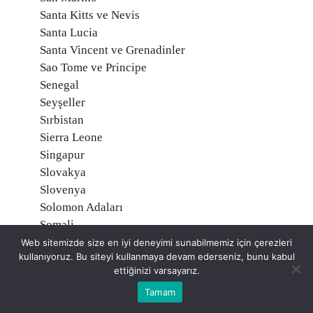
Santa Kitts ve Nevis
Santa Lucia
Santa Vincent ve Grenadinler
Sao Tome ve Principe
Senegal
Seyşeller
Sırbistan
Sierra Leone
Singapur
Slovakya
Slovenya
Solomon Adaları
Somali
Sri Lanka
Web sitemizde size en iyi deneyimi sunabilmemiz için çerezleri
kullanıyoruz. Bu siteyi kullanmaya devam ederseniz, bunu kabul
Sudan
ettiğinizi varsayarız.
Surinam
Tamam
Suriye
Suudi Arabistan