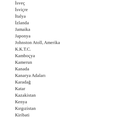
İsveç
İsviçre
İtalya
İzlanda
Jamaika
Japonya
Johnston Atoll, Amerika
K.K.T.C.
Kamboçya
Kamerun
Kanada
Kanarya Adaları
Karadağ
Katar
Kazakistan
Kenya
Kırgızistan
Kiribati