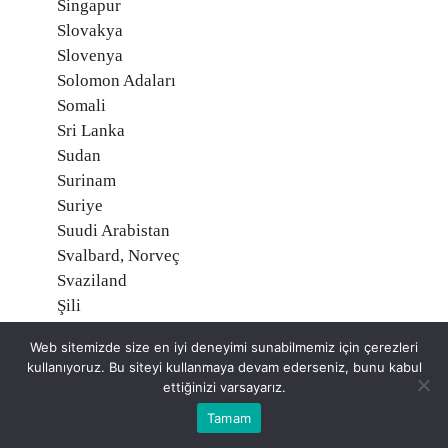
Singapur
Slovakya
Slovenya
Solomon Adaları
Somali
Sri Lanka
Sudan
Surinam
Suriye
Suudi Arabistan
Svalbard, Norveç
Svaziland
Şili
Tacikistan
Web sitemizde size en iyi deneyimi sunabilmemiz için çerezleri
Tanzanya
kullanıyoruz. Bu siteyi kullanmaya devam ederseniz, bunu kabul
Tayland
ettiğinizi varsayarız.
Tayvan
Tamam
Togo