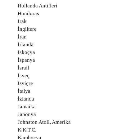
Hollanda Antilleri
Honduras
Irak
İngiltere
İran
İrlanda
İskoçya
İspanya
İsrail
İsveç
İsviçre
İtalya
İzlanda
Jamaika
Japonya
Johnston Atoll, Amerika
K.K.T.C.
Kamboçya