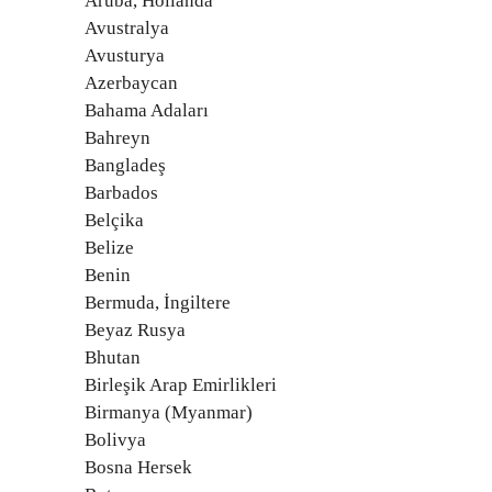
Aruba, Hollanda
Avustralya
Avusturya
Azerbaycan
Bahama Adaları
Bahreyn
Bangladeş
Barbados
Belçika
Belize
Benin
Bermuda, İngiltere
Beyaz Rusya
Bhutan
Birleşik Arap Emirlikleri
Birmanya (Myanmar)
Bolivya
Bosna Hersek