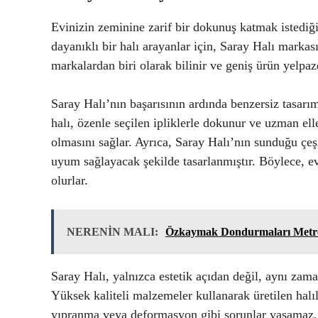
Evinizin zeminine zarif bir dokunuş katmak istediğin
dayanıklı bir halı arayanlar için, Saray Halı markas
markalardan biri olarak bilinir ve geniş ürün yelpaze
Saray Halı’nın başarısının ardında benzersiz tasarım
halı, özenle seçilen ipliklerle dokunur ve uzman el
olmasını sağlar. Ayrıca, Saray Halı’nın sunduğu çeş
uyum sağlayacak şekilde tasarlanmıştır. Böylece, e
olurlar.
NERENİN MALI:
Özkaymak Dondurmaları Metro
Saray Halı, yalnızca estetik açıdan değil, aynı zam
Yüksek kaliteli malzemeler kullanarak üretilen halı
yıpranma veya deformasyon gibi sorunlar yaşamaz. Bu