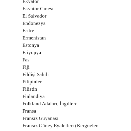
Ekvator
Ekvator Ginesi
El Salvador
Endonezya
Eritre
Ermenistan
Estonya
Etiyopya
Fas
Fiji
Fildişi Sahili
Filipinler
Filistin
Finlandiya
Folkland Adaları, İngiltere
Fransa
Fransız Guyanası
Fransız Güney Eyaletleri (Kerguelen