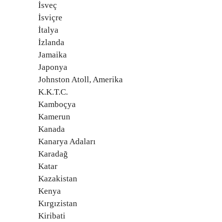
İsveç
İsviçre
İtalya
İzlanda
Jamaika
Japonya
Johnston Atoll, Amerika
K.K.T.C.
Kamboçya
Kamerun
Kanada
Kanarya Adaları
Karadağ
Katar
Kazakistan
Kenya
Kırgızistan
Kiribati