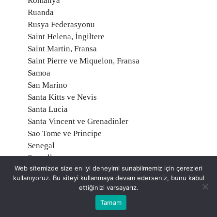
Romanya
Ruanda
Rusya Federasyonu
Saint Helena, İngiltere
Saint Martin, Fransa
Saint Pierre ve Miquelon, Fransa
Samoa
San Marino
Santa Kitts ve Nevis
Santa Lucia
Santa Vincent ve Grenadinler
Sao Tome ve Principe
Senegal
Seyşeller
Web sitemizde size en iyi deneyimi sunabilmemiz için çerezleri
Sırbistan
kullanıyoruz. Bu siteyi kullanmaya devam ederseniz, bunu kabul
Sierra Leone
ettiğinizi varsayarız.
Singapur
Tamam
Slovakya