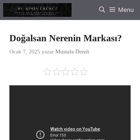
İçeriğe
Menu
atla
Doğalsan Nerenin Markası?
Ocak 7, 2025
yazar
Mustafa Dereli