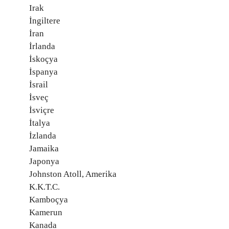
Irak
İngiltere
İran
İrlanda
İskoçya
İspanya
İsrail
İsveç
İsviçre
İtalya
İzlanda
Jamaika
Japonya
Johnston Atoll, Amerika
K.K.T.C.
Kamboçya
Kamerun
Kanada