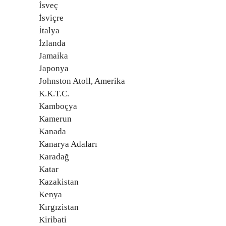
İsveç
İsviçre
İtalya
İzlanda
Jamaika
Japonya
Johnston Atoll, Amerika
K.K.T.C.
Kamboçya
Kamerun
Kanada
Kanarya Adaları
Karadağ
Katar
Kazakistan
Kenya
Kırgızistan
Kiribati