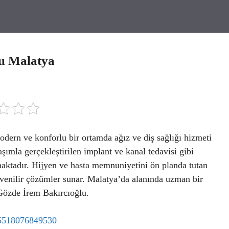
lu Malatya
ern ve konforlu bir ortamda ağız ve diş sağlığı hizmeti
şımla gerçekleştirilen implant ve kanal tedavisi gibi
rmaktadır. Hijyen ve hasta memnuniyetini ön planda tutan
üvenilir çözümler sunar. Malatya’da alanında uzman bir
 Gözde İrem Bakırcıoğlu.
35518076849530