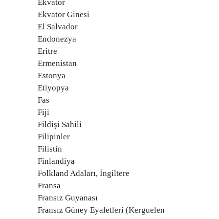
Ekvator
Ekvator Ginesi
El Salvador
Endonezya
Eritre
Ermenistan
Estonya
Etiyopya
Fas
Fiji
Fildişi Sahili
Filipinler
Filistin
Finlandiya
Folkland Adaları, İngiltere
Fransa
Fransız Guyanası
Fransız Güney Eyaletleri (Kerguelen