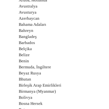
Aruba, Hollanda
Avustralya
Avusturya
Azerbaycan
Bahama Adaları
Bahreyn
Bangladeş
Barbados
Belçika
Belize
Benin
Bermuda, İngiltere
Beyaz Rusya
Bhutan
Birleşik Arap Emirlikleri
Birmanya (Myanmar)
Bolivya
Bosna Hersek