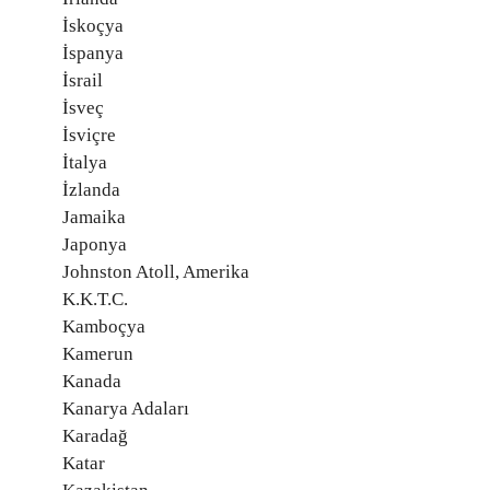
İskoçya
İspanya
İsrail
İsveç
İsviçre
İtalya
İzlanda
Jamaika
Japonya
Johnston Atoll, Amerika
K.K.T.C.
Kamboçya
Kamerun
Kanada
Kanarya Adaları
Karadağ
Katar