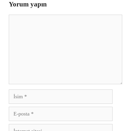
Yorum yapın
Yorum
İsim
E-
posta
İnternet