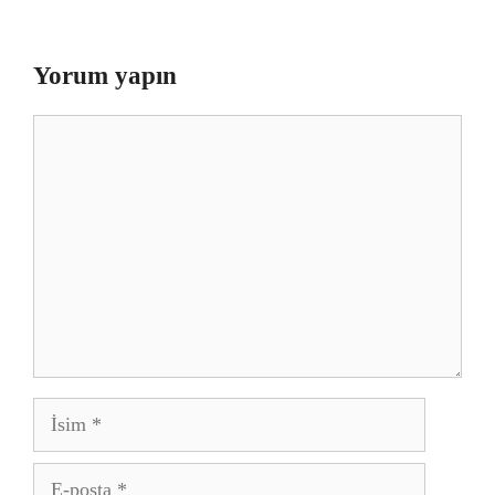
Yorum yapın
Yorum
İsim
E-