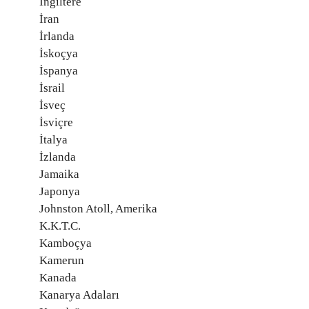
İngiltere
İran
İrlanda
İskoçya
İspanya
İsrail
İsveç
İsviçre
İtalya
İzlanda
Jamaika
Japonya
Johnston Atoll, Amerika
K.K.T.C.
Kamboçya
Kamerun
Kanada
Kanarya Adaları