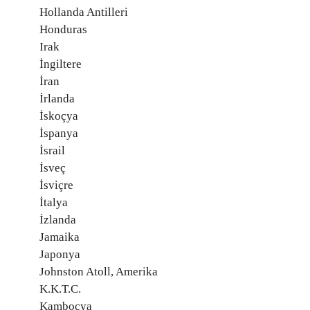
Hollanda Antilleri
Honduras
Irak
İngiltere
İran
İrlanda
İskoçya
İspanya
İsrail
İsveç
İsviçre
İtalya
İzlanda
Jamaika
Japonya
Johnston Atoll, Amerika
K.K.T.C.
Kamboçya