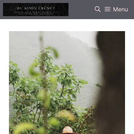
İçeriğe
Menu
atla