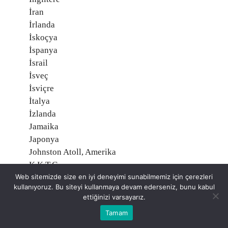
İran
İrlanda
İskoçya
İspanya
İsrail
İsveç
İsviçre
İtalya
İzlanda
Jamaika
Japonya
Johnston Atoll, Amerika
K.K.T.C.
Kamboçya
Web sitemizde size en iyi deneyimi sunabilmemiz için çerezleri
kullanıyoruz. Bu siteyi kullanmaya devam ederseniz, bunu kabul
Kamerun
ettiğinizi varsayarız.
Kanada
Tamam
Kanarya Adaları