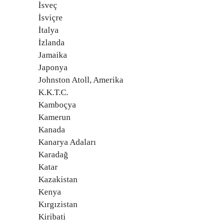
İsveç
İsviçre
İtalya
İzlanda
Jamaika
Japonya
Johnston Atoll, Amerika
K.K.T.C.
Kamboçya
Kamerun
Kanada
Kanarya Adaları
Karadağ
Katar
Kazakistan
Kenya
Kırgızistan
Kiribati