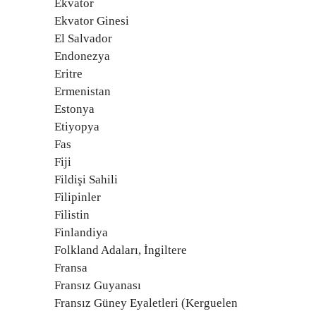
Ekvator
Ekvator Ginesi
El Salvador
Endonezya
Eritre
Ermenistan
Estonya
Etiyopya
Fas
Fiji
Fildişi Sahili
Filipinler
Filistin
Finlandiya
Folkland Adaları, İngiltere
Fransa
Fransız Guyanası
Fransız Güney Eyaletleri (Kerguelen