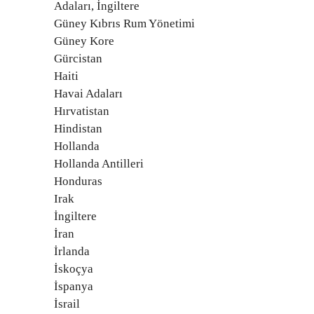
Adaları, İngiltere
Güney Kıbrıs Rum Yönetimi
Güney Kore
Gürcistan
Haiti
Havai Adaları
Hırvatistan
Hindistan
Hollanda
Hollanda Antilleri
Honduras
Irak
İngiltere
İran
İrlanda
İskoçya
İspanya
İsrail