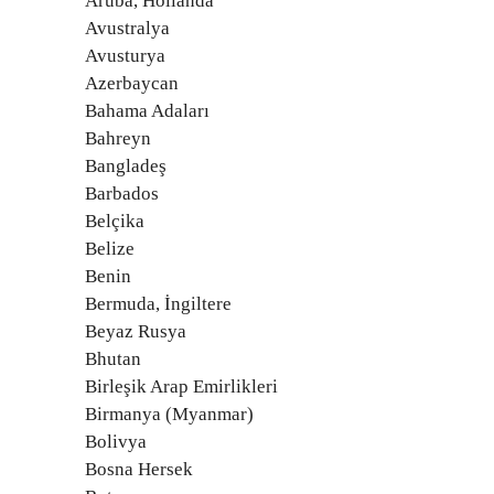
Aruba, Hollanda
Avustralya
Avusturya
Azerbaycan
Bahama Adaları
Bahreyn
Bangladeş
Barbados
Belçika
Belize
Benin
Bermuda, İngiltere
Beyaz Rusya
Bhutan
Birleşik Arap Emirlikleri
Birmanya (Myanmar)
Bolivya
Bosna Hersek