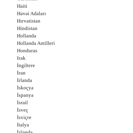
Haiti
Havai Adaları
Hırvatistan
Hindistan
Hollanda
Hollanda Antilleri
Honduras
Irak
İngiltere
İran
İrlanda
İskoçya
İspanya
İsrail
İsveç
İsviçre
İtalya
İzlanda