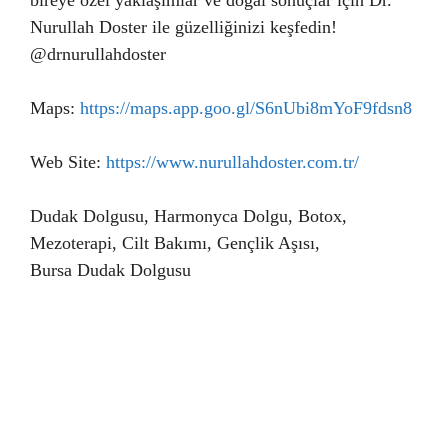
bireye özel yaklaşımlar ve doğal sonuçlar için Dr.
Nurullah Doster ile güzelliğinizi keşfedin!
@drnurullahdoster
Maps:
https://maps.app.goo.gl/S6nUbi8mYoF9fdsn8
Web Site:
https://www.nurullahdoster.com.tr/
Dudak Dolgusu, Harmonyca Dolgu, Botox,
Mezoterapi, Cilt Bakımı, Gençlik Aşısı,
Bursa Dudak Dolgusu