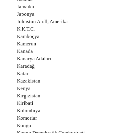
Jamaika
Japonya
Johnston Atoll, Amerika
K.K.T.C.
Kamboçya
Kamerun
Kanada
Kanarya Adaları
Karadağ
Katar
Kazakistan
Kenya
Kırgızistan
Kiribati
Kolombiya
Komorlar
Kongo
Kongo Demokratik Cumhuriyeti