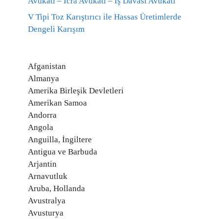
Avukatı – İcra Avukatı – İş Davası Avukatı
V Tipi Toz Karıştırıcı ile Hassas Üretimlerde
Dengeli Karışım
Afganistan
Almanya
Amerika Birleşik Devletleri
Amerikan Samoa
Andorra
Angola
Anguilla, İngiltere
Antigua ve Barbuda
Arjantin
Arnavutluk
Aruba, Hollanda
Avustralya
Avusturya