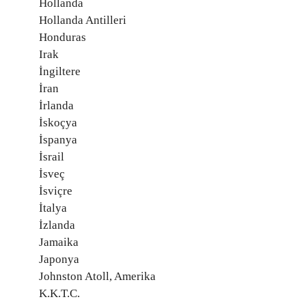
Hollanda
Hollanda Antilleri
Honduras
Irak
İngiltere
İran
İrlanda
İskoçya
İspanya
İsrail
İsveç
İsviçre
İtalya
İzlanda
Jamaika
Japonya
Johnston Atoll, Amerika
K.K.T.C.