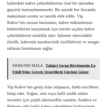
kalitedeki kahve çekirdeklerinin özel bir işlemden
geçerek harmanlanmasıdır. Bu sayede her fincanda
maksimum aroma ve tazelik elde edilir. Vip
Kahve’nin uzman baristaları, kahve tutkunlarının
beklentilerini karşılamak için özenle seçilen kahve
çekirdeklerini ustalıkla işler. İşlenme sürecindeki
titizlik, kahvenin karakteristik özelliklerini ve zengin
tatlarını korumasını sağlar.
NERENİN MALI:
Takipçi Sayını Büyütmenin En
Etkili Yolu: Gerçek Stratejilerle Gücünü Göster
Vip Kahve’nin geniş ürün yelpazesi, farklı tercihlere
hitap eder. Yoğun, orta veya hafif asidik tatları
sevenler için çeşitli alternatifler sunulur. Arabica ve
Robusta gibi farklı kahve çekirdekleri kullanılarak