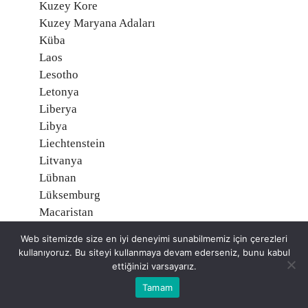
Kuzey Kore
Kuzey Maryana Adaları
Küba
Laos
Lesotho
Letonya
Liberya
Libya
Liechtenstein
Litvanya
Lübnan
Lüksemburg
Macaristan
Madagaskar
Web sitemizde size en iyi deneyimi sunabilmemiz için çerezleri
Makau (Makao)
kullanıyoruz. Bu siteyi kullanmaya devam ederseniz, bunu kabul
Makedonya
ettiğinizi varsayarız.
Malavi
Tamam
Maldiv Adaları