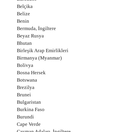
Belçika
Belize
Benin
Bermuda, İngiltere
Beyaz Rusya
Bhutan
Birleşik Arap Emirlikleri
Birmanya (Myanmar)
Bolivya
Bosna Hersek
Botswana
Brezilya
Brunei
Bulgaristan
Burkina Faso
Burundi
Cape Verde
Cayman Adaları, İngiltere